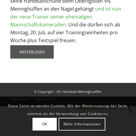
seine Handballschuhe beim Oberligisten VfL
Mennighüffen an den Nagel gehängt
und ist nun
der neue Trainer seiner ehemaligen
Mannschaftskameraden.
Und die dürfen sich ab
Montag, 20. Juli, auf vier Trainingseinheiten pro
Woche plus Testspiel freuen.
WEITERLESEN
© Copyright - VfL Handball Mennighueffen
Impressum
Datenschutz
Diese Seite verwendet Cookies. Mit der Weiternutzung der Seite,
stimmst du die Verwendung von Cookies zu.
OK
Mehr Informationen