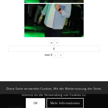
«
‹
von
5
›
»
Diese Seite verwendet Cookies. Mit der Weiternutzung der Seite,
stimmst du die Verwendung von Cookies zu.
© Copyright - VfL Handball Mennighueffen
OK
Mehr Informationen
Impressum
Datenschutz