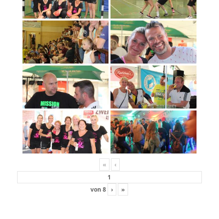
«
‹
von
8
›
»