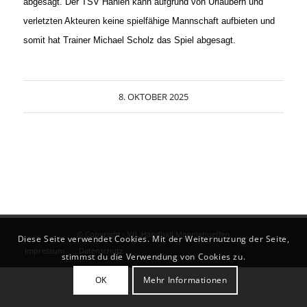
abgesagt. Der TSV Hahlen kann aufgrund von Urlaubern und
verletzten Akteuren keine spielfähige Mannschaft aufbieten und
somit hat Trainer Michael Scholz das Spiel abgesagt.
8. OKTOBER 2025
© Copyright - VfL Handball Mennighueffen
Diese Seite verwendet Cookies. Mit der Weiternutzung der Seite,
Impressum
Datenschutz
stimmst du die Verwendung von Cookies zu.
OK
Mehr Informationen