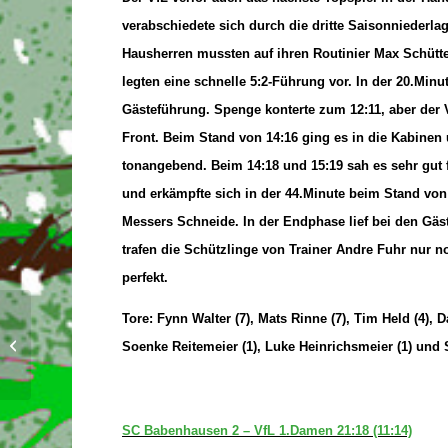
verabschiedete sich durch die dritte Saisonniederla
Hausherren mussten auf ihren Routinier Max Schütt
legten eine schnelle 5:2-Führung vor. In der 20.Minut
Gästeführung. Spenge konterte zum 12:11, aber der V
Front. Beim Stand von 14:16 ging es in die Kabinen 
tonangebend. Beim 14:18 und 15:19 sah es sehr gut 
und erkämpfte sich in der 44.Minute beim Stand von 
Messers Schneide. In der Endphase lief bei den Gäs
trafen die Schützlinge von Trainer Andre Fuhr nur n
perfekt.
Tore: Fynn Walter (7), Mats Rinne (7), Tim Held (4), 
Rückblick auf den siebten
Soenke Reitemeier (1), Luke Heinrichsmeier (1) und 
Oberligaspieltag
SC Babenhausen 2 – VfL 1.Damen 21:18 (11:14)