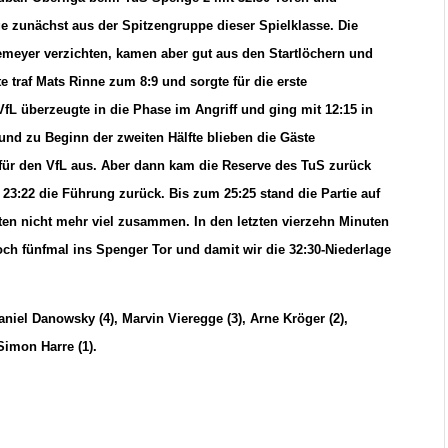
ge zunächst aus der Spitzengruppe dieser Spielklasse. Die
emeyer verzichten, kamen aber gut aus den Startlöchern und
e traf Mats Rinne zum 8:9 und sorgte für die erste
fL überzeugte in die Phase im Angriff und ging mit 12:15 in
und zu Beginn der zweiten Hälfte blieben die Gäste
für den VfL aus. Aber dann kam die Reserve des TuS zurück
23:22 die Führung zurück. Bis zum 25:25 stand die Partie auf
ten nicht mehr viel zusammen. In den letzten vierzehn Minuten
och fünfmal ins Spenger Tor und damit wir die 32:30-Niederlage
Daniel Danowsky (4), Marvin Vieregge (3), Arne Kröger (2),
Simon Harre (1).