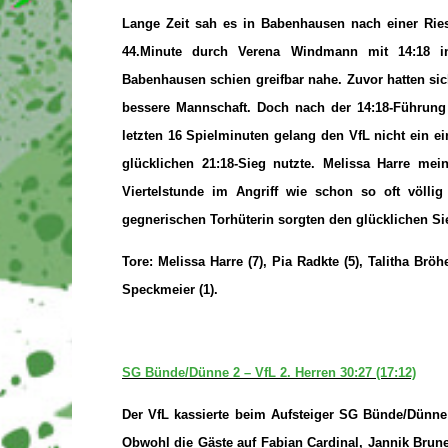
Lange Zeit sah es in Babenhausen nach einer Rie
44.Minute durch Verena Windmann mit 14:18 in
Babenhausen schien greifbar nahe. Zuvor hatten sich
bessere Mannschaft. Doch nach der 14:18-Führun
letzten 16 Spielminuten gelang den VfL nicht ein 
glücklichen 21:18-Sieg nutzte. Melissa Harre me
Viertelstunde im Angriff wie schon so oft völli
gegnerischen Torhüterin sorgten den glücklichen Si
Tore: Melissa Harre (7), Pia Radkte (5), Talitha Br
Speckmeier (1).
SG Bünde/Dünne 2 – VfL 2. Herren 30:27 (17:12)
Der VfL kassierte beim Aufsteiger SG Bünde/Dünne 
Obwohl die Gäste auf Fabian Cardinal, Jannik Brun