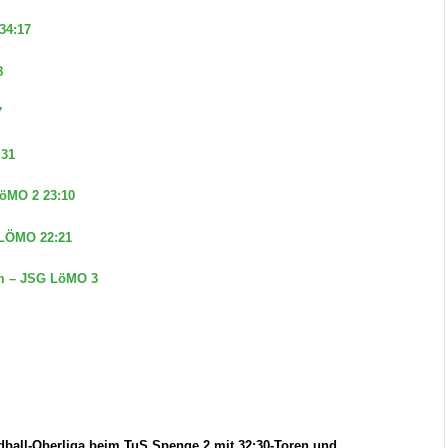
34:17
8
7
:31
LöMO 2 23:10
 LÖMO 22:21
im – JSG LöMO 3
ndball-Oberliga beim TuS Spenge 2 mit 32:30-Toren und