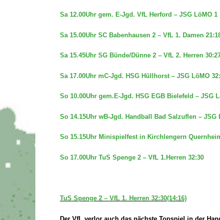
Sa 12.00Uhr gem. E-Jgd. VfL Herford – JSG LöMO 1 
Sa 15.00Uhr SC Babenhausen 2 – VfL 1. Damen 21:1
Sa 15.45Uhr SG Bünde/Dünne 2 – VfL 2. Herren 30:2
Sa 17.00Uhr mC-Jgd. HSG Hüllhorst – JSG LöMO 32
So 10.00Uhr gem.E-Jgd. HSG EGB Bielefeld – JSG 
So 14.15Uhr wB-Jgd. Handball Bad Salzuflen – JSG
So 15.15Uhr Minispielfest in Kirchlengern Quernhe
So 17.00Uhr TuS Spenge 2 – VfL 1.Herren 32:30
TuS Spenge 2 – VfL 1. Herren 32:30(14:16)
Der VfL verlor auch das nächste Topspiel in der Ha