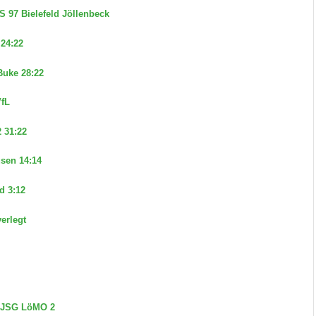
 97 Bielefeld Jöllenbeck
24:22
uke 28:22
VfL
 31:22
sen 14:14
d 3:12
erlegt
 – JSG LöMO 2