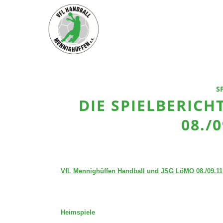
S
DIE SPIELBERIC
08./
VfL Mennighüffen Handball und JSG LöMO 08./09.11
Heimspiele