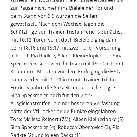
zu nehmen. Doch dann trafen unsere Damen bis
zur Pause nicht mehr ins Bielefelder Tor und
beim Stand von 9:9 wurden die Seiten
gewechselt. Nach dem Wechsel lagen die
Schützlinge von Trainer Tristan Ferichs zunächst
mit 10:12-Toren vorn, doch Bielefeld ging dann
beim 18:16 und 19:17 mit zwei Toren Vorsprung
in Front. Pia Radkte, Aileen Kleinedöpke und Sina
Speckmeier schossen ihr Team mit 19:20 in Front.
Knapp drei Minuten vor dem Ende ging die HSG
dann wieder mit 22:21 in Front. Trainer Tristan
Frerichs nahm die Auszeit und danach sorgte
Sina Speckmeier noch für den 22:22-
Ausgleichstreffer. In einer besseren Verfassung
hätte der VfL locker beide Punkte eingefahren.
Tore: Melissa Reinert (7/3), Aileen Kleinedöpke (5),
Sina Speckmeier (4), Rebecca Oborowicz (3), Pia
Radkte (2) und Joleen Backs (1).