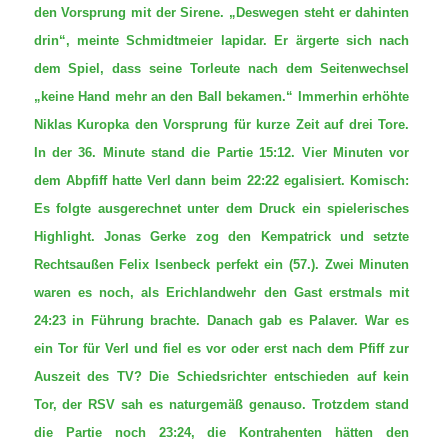
den Vorsprung mit der Sirene. „Deswegen steht er dahinten
drin“, meinte Schmidtmeier lapidar.
Er ärgerte sich nach
dem Spiel, dass seine Torleute nach dem Seitenwechsel
„keine Hand mehr an den Ball bekamen.“ Immerhin erhöhte
Niklas Kuropka den Vorsprung für kurze Zeit auf drei Tore.
In der 36. Minute stand die Partie 15:12. Vier Minuten vor
dem Abpfiff hatte Verl dann beim 22:22 egalisiert. Komisch:
Es folgte ausgerechnet unter dem Druck ein spielerisches
Highlight. Jonas Gerke zog den Kempatrick und setzte
Rechtsaußen Felix Isenbeck perfekt ein (57.). Zwei Minuten
waren es noch, als Erichlandwehr den Gast erstmals mit
24:23 in Führung brachte. Danach gab es Palaver. War es
ein Tor für Verl und fiel es vor oder erst nach dem Pfiff zur
Auszeit des TV? Die Schiedsrichter entschieden auf kein
Tor, der RSV sah es naturgemäß genauso. Trotzdem stand
die Partie noch 23:24, die Kontrahenten hätten den