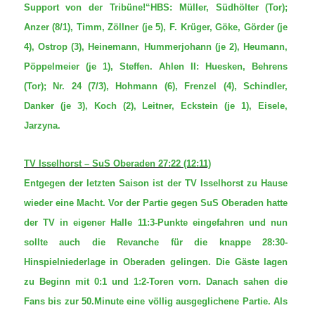
Support von der Tribüne!“HBS: Müller, Südhölter (Tor);
Anzer (8/1), Timm, Zöllner (je 5), F. Krüger, Göke, Görder (je
4), Ostrop (3), Heinemann, Hummerjohann (je 2), Heumann,
Pöppelmeier (je 1), Steffen. Ahlen II: Huesken, Behrens
(Tor); Nr. 24 (7/3), Hohmann (6), Frenzel (4), Schindler,
Danker (je 3), Koch (2), Leitner, Eckstein (je 1), Eisele,
Jarzyna.
TV Isselhorst – SuS Oberaden 27:22 (12:11)
Entgegen der letzten Saison ist der TV Isselhorst zu Hause
wieder eine Macht. Vor der Partie gegen SuS Oberaden hatte
der TV in eigener Halle 11:3-Punkte eingefahren und nun
sollte auch die Revanche für die knappe 28:30-
Hinspielniederlage in Oberaden gelingen. Die Gäste lagen
zu Beginn mit 0:1 und 1:2-Toren vorn. Danach sahen die
Fans bis zur 50.Minute eine völlig ausgeglichene Partie. Als