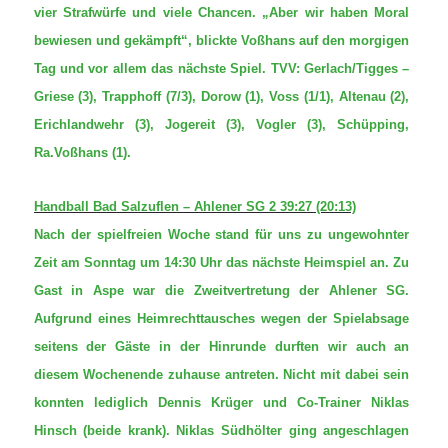
vier Strafwürfe und viele Chancen. „Aber wir haben Moral
bewiesen und gekämpft“, blickte Voßhans auf den morgigen
Tag und vor allem das nächste Spiel. TVV: Gerlach/Tigges –
Griese (3), Trapphoff (7/3), Dorow (1), Voss (1/1), Altenau (2),
Erichlandwehr (3), Jogereit (3), Vogler (3), Schüpping,
Ra.Voßhans (1).
Handball Bad Salzuflen – Ahlener SG 2 39:27 (20:13)
Nach der spielfreien Woche stand für uns zu ungewohnter
Zeit am Sonntag um 14:30 Uhr das nächste Heimspiel an. Zu
Gast in Aspe war die Zweitvertretung der Ahlener SG.
Aufgrund eines Heimrechttausches wegen der Spielabsage
seitens der Gäste in der Hinrunde durften wir auch an
diesem Wochenende zuhause antreten. Nicht mit dabei sein
konnten lediglich Dennis Krüger und Co-Trainer Niklas
Hinsch (beide krank). Niklas Südhölter ging angeschlagen