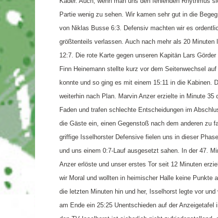
Kader. Auch, wenn man uns den fehlenden Rhythmus sic
Partie wenig zu sehen. Wir kamen sehr gut in die Begeg
von Niklas Busse 6:3. Defensiv machten wir es ordentli
größtenteils verlassen. Auch nach mehr als 20 Minuten 
12:7. Die rote Karte gegen unseren Kapitän Lars Görder 
Finn Heinemann stellte kurz vor dem Seitenwechsel auf 
konnte und so ging es mit einem 15:11 in die Kabinen. 
weiterhin nach Plan. Marvin Anzer erzielte in Minute 35
Faden und trafen schlechte Entscheidungen im Abschlus
die Gäste ein, einen Gegenstoß nach dem anderen zu fah
griffige Isselhorster Defensive fielen uns in dieser Ph
und uns einem 0:7-Lauf ausgesetzt sahen. In der 47. Min
Anzer erlöste und unser erstes Tor seit 12 Minuten erzie
wir Moral und wollten in heimischer Halle keine Punkte 
die letzten Minuten hin und her, Isselhorst legte vor u
am Ende ein 25:25 Unentschieden auf der Anzeigetafel 