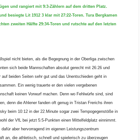
n und rangiert mit 9:3-Zählern auf dem dritten Platz.
nd besiegte Lit 1912 3 klar mit 27:22-Toren. Tura Bergkamen
ten zweiten Hälfte 29:34-Toren und rutschte auf den letzten
spiel nicht bieten, als die Begegnung in der Oberliga zwischen
nten sich beide Mannschaften absolut gerecht mit 26:26 und
 auf beiden Seiten sehr gut und das Unentschieden geht in
zusammen. Ein wenig trauerte er den vielen vergebenen
nnschaft keinen Vorwurf machen. Denn wo Fehlwürfe sind, sind
en, denn die Ahlener fanden oft genug in Tristan Frerichs ihren
sky beim 10:12 in der 22.Minute sogar zwei Tempogegenstöße in
ohl der VfL bei jetzt 5:5-Punkten einen Mittelfeldplatz einnimmt.
t, dafür aber hervorragend im eigenen Leistungszentrum
ft an, die athletisch, schnell und spielerisch zu überzeugen