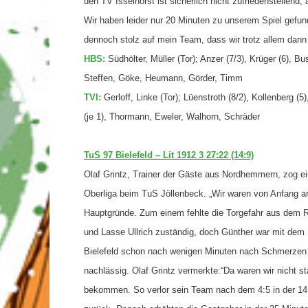
den TV Isselhorst ist sicherlich nicht zufriedenstellend
Wir haben leider nur 20 Minuten zu unserem Spiel gefund
dennoch stolz auf mein Team, dass wir trotz allem dann
HBS:
Südhölter, Müller (Tor); Anzer (7/3), Krüger (6), 
Steffen, Göke, Heumann, Görder, Timm
TVI:
Gerloff, Linke (Tor); Lüenstroth (8/2), Kollenberg (5
(je 1), Thormann, Eweler, Walhorn, Schräder
TuS 97 Bielefeld – Lit 1912 3 27:22 (14:9)
Olaf Grintz, Trainer der Gäste aus Nordhemmern, zog ein
Oberliga beim TuS Jöllenbeck. „Wir waren von Anfang an
Hauptgründe. Zum einem fehlte die Torgefahr aus dem Rü
und Lasse Ullrich zuständig, doch Günther war mit dem 
Bielefeld schon nach wenigen Minuten nach Schmerzen 
nachlässig. Olaf Grintz vermerkte:“Da waren wir nicht s
bekommen. So verlor sein Team nach dem 4:5 in der 14