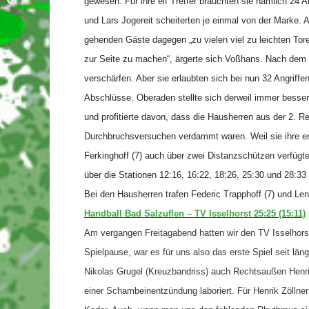
gewesen. Für ihre elf Treffer brauchten sie nämlich 24 A
und Lars Jogereit scheiterten je einmal von der Marke.
gehenden Gäste dagegen „zu vielen viel zu leichten Toren
zur Seite zu machen“, ärgerte sich Voßhans. Nach dem
verschärfen. Aber sie erlaubten sich bei nun 32 Angriffe
Abschlüsse. Oberaden stellte sich derweil immer besser 
und profitierte davon, dass die Hausherren aus der 2. R
Durchbruchsversuchen verdammt waren. Weil sie ihre en
Ferkinghoff (7) auch über zwei Distanzschützen verfügte
über die Stationen 12:16, 16:22, 18:26, 25:30 und 28:33 
Bei den Hausherren trafen Federic Trapphoff (7) und Le
Handball Bad Salzuflen – TV Isselhorst 25:25 (15:11)
Am vergangen Freitagabend hatten wir den TV Isselhors
Spielpause, war es für uns also das erste Spiel seit län
Nikolas Grugel (Kreuzbandriss) auch Rechtsaußen Henrik 
einer Schambeinentzündung laboriert.
Für Henrik Zöllne