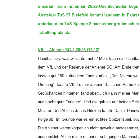
unserem Team mit einem 26:26-Unentschieden begnüge
Absteiger TuS 97 Bielefeld kommt langsam in Fahrt u
unterlag dem TuS Spenge 2 nach einer grottenschlech
Tabellenplatz ab.
VfL – Ahlener SG 2 26:26 (13:12)
Handballherz was willst du mehr? Mehr kann ein Handball
dem VfL und der Reserve der Ahlener SG. Am Ende tren
lassen gut 150 zufriedene Fans zurück. „Das Niveau war
Ordnung“, fasste VfL-Trainer Jasmin Baltic die Partie 
Großchancen hinterher, fand aber: „Ich kann meiner Ma
auch sehr gute Torleute“. Und die gab es auf beiden Seit
Meister. Und Ahlens Jonas Hüsken kaufte Daniel Danow
Folge ab. Im Grunde war es ein echtes Spitzenspiel, obw
Die Ahlener waren körperlich nicht gewaltig ausgestatte
ausgebildet. Ahlen reiste mit einer sehr jungen Mannscha