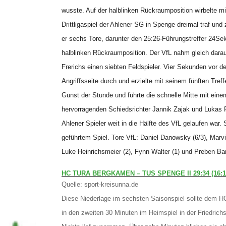
wusste. Auf der halblinken Rückraumposition wirbelte mi
Drittligaspiel der Ahlener SG in Spenge dreimal traf u
er sechs Tore, darunter den 25:26-Führungstreffer 24Sek
halblinken Rückraumposition. Der VfL nahm gleich darauf
Frerichs einen siebten Feldspieler. Vier Sekunden vor de
Angriffsseite durch und erzielte mit seinem fünften Tref
Gunst der Stunde und führte die schnelle Mitte mit eine
hervorragenden Schiedsrichter Jannik Zajak und Lukas P
Ahlener Spieler weit in die Hälfte des VfL gelaufen war.
geführtem Spiel. Tore VfL: Daniel Danowsky (6/3), Marvin
Luke Heinrichsmeier (2), Fynn Walter (1) und Preben Bar
HC TURA BERGKAMEN – TUS SPENGE II 29:34 (16:1
Quelle: sport-kreisunna.de
Diese Niederlage im sechsten Saisonspiel sollte dem 
in den zweiten 30 Minuten im Heimspiel in der Friedrichs