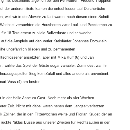
ngriffe. Besonders ärgerlich bei den Fehlwürfen: Frederic Trapphoff
 Auf der anderen Seite kamen die entschlossen auf Durchbrüche
, weil wir in der Abwehr zu faul waren, noch diesen einen Schritt
 Wechsel versuchten die Hausherren zwar Lauf- und Passtempo zu
n für 18 Tore erneut zu viele Ballverluste und schwache
auf die Anspiele auf den Verler Kreisläufer Johannes Dorow ein
eihe ungefährlich blieben und zu permanenten
tschlossener ansetzten, aber mit Mika Kurr (6) und Jan
n, wirkte das Spiel der Gäste sogar variabler. Zumindest war ihr
herausgespielter Sieg kein Zufall und alles andere als unverdient.
nnart Voss (4) am besten.
t in der Halle Aspe zu Gast. Nach mehr als vier Wochen
gerer Zeit. Nicht mit dabei waren neben dem Langzeitverletzten
Zöllner, der in den Flitterwochen weilte und Florian Krüger, der an
r rückte Niklas Busse aus unserer Zweiten für Rechtsaußen in den