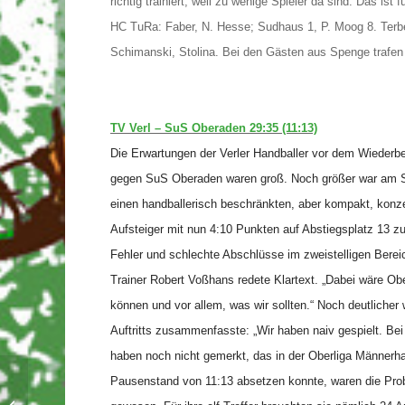
richtig trainiert, weil zu wenige Spieler da sind. Das ist
HC TuRa: Faber, N. Hesse; Sudhaus 1, P. Moog 8. Terb
Schimanski, Stolina. Bei den Gästen aus Spenge trafe
TV Verl – SuS Oberaden 29:35 (11:13)
Die Erwartungen der Verler Handballer vor dem Wiederb
gegen SuS Oberaden waren groß. Noch größer war am Sa
einen handballerisch beschränkten, aber kompakt, konze
Aufsteiger mit nun 4:10 Punkten auf Abstiegsplatz 13 zu
Fehler und schlechte Abschlüsse im zweistelligen Bereic
Trainer Robert Voßhans redete Klartext. „Dabei wäre Ob
können und vor allem, was wir sollten.“ Noch deutliche
Auftritts zusammenfasste: „Wir haben naiv gespielt. Bei
haben noch nicht gemerkt, das in der Oberliga Männerh
Pausenstand von 11:13 absetzen konnte, waren die Prob
Bericht VfL 1. Herren – Ahlener SG 2