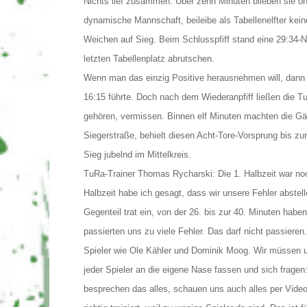
Nichts lief zusammen. Über zehn Minuten blieben sie oh
dynamische Mannschaft, beileibe als Tabellenelfter keine
Weichen auf Sieg. Beim Schlusspfiff stand eine 29:34-Ni
letzten Tabellenplatz abrutschen.
Wenn man das einzig Positive herausnehmen will, dann 
16:15 führte. Doch nach dem Wiederanpfiff ließen die Tu
gehören, vermissen. Binnen elf Minuten machten die Gä
Siegerstraße, behielt diesen Acht-Tore-Vorsprung bis zu
Sieg jubelnd im Mittelkreis.
TuRa-Trainer Thomas Rycharski: Die 1. Halbzeit war noch
Halbzeit habe ich gesagt, dass wir unsere Fehler abste
Gegenteil trat ein, von der 26. bis zur 40. Minuten habe
passierten uns zu viele Fehler. Das darf nicht passieren
Spieler wie Ole Kähler und Dominik Moog. Wir müssen u
jeder Spieler an die eigene Nase fassen und sich fragen:
besprechen das alles, schauen uns auch alles per Video