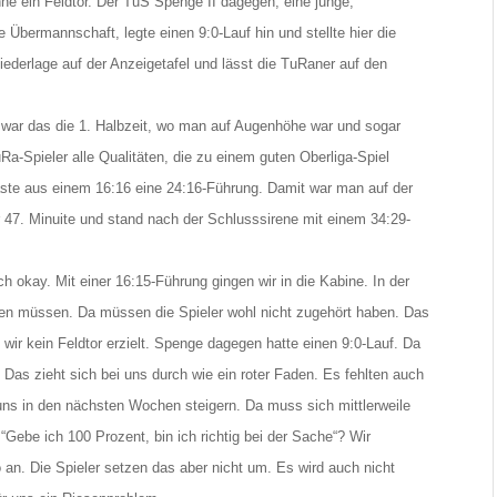
ne ein Feldtor. Der TuS Spenge II dagegen, eine junge,
 Übermannschaft, legte einen 9:0-Lauf hin und stellte hier die
ederlage auf der Anzeigetafel und lässt die TuRaner auf den
war das die 1. Halbzeit, wo man auf Augenhöhe war und sogar
Ra-Spieler alle Qualitäten, die zu einem guten Oberliga-Spiel
ste aus einem 16:16 eine 24:16-Führung. Damit war man auf der
r 47. Minuite und stand nach der Schlusssirene mit einem 34:29-
 okay. Mit einer 16:15-Führung gingen wir in die Kabine. In der
llen müssen. Da müssen die Spieler wohl nicht zugehört haben. Das
n wir kein Feldtor erzielt. Spenge dagegen hatte einen 9:0-Lauf. Da
. Das zieht sich bei uns durch wie ein roter Faden. Es fehlten auch
ns in den nächsten Wochen steigern. Da muss sich mittlerweile
“Gebe ich 100 Prozent, bin ich richtig bei der Sache“? Wir
 an. Die Spieler setzen das aber nicht um. Es wird auch nicht