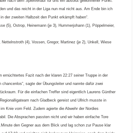
, aber nach dem Spielverlauf für uns ein absolut gewonnener Punkt.
en und das reicht in der Liga nun mal nicht aus. Am Ende bin ich
 in der zweiten Halbzeit den Punkt erkämpft haben“.
Busse (5), Ostrop, Heinemann (je 3), Hummerjohann (1), Pöppelmeier,
), Nettelnstroth (4), Vossen, Gregor, Martinez (je 2), Unkell, Wiese
 ernüchtertes Fazit nach der klaren 22:27 seiner Truppe in der
 chancenlos“, sagte der Übungsleiter und nannte dafür zwei
ckraum. Für die einfachen Treffer sind eigentlich Laurens Günther
Regionalligateam nach Gladbeck gereist und Ullrich musste in
im Knie vom Feld. Zudem agierte die Abwehr der Nordies
tabil. Die Absprachen passten nicht und wir haben einfache Tore
.Minute den Gegner aus dem Blick und lag schon zur Pause klar