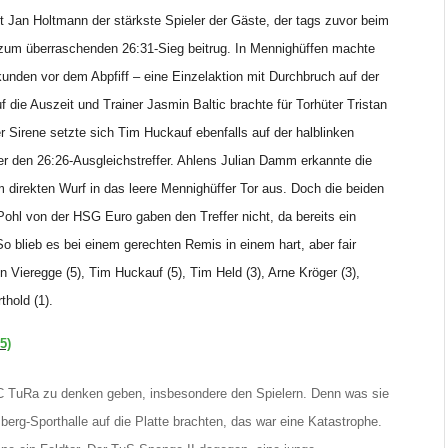
t Jan Holtmann der stärkste Spieler der Gäste, der tags zuvor beim
nd zum überraschenden 26:31-Sieg beitrug. In Mennighüffen machte
unden vor dem Abpfiff – eine Einzelaktion mit Durchbruch auf der
 die Auszeit und Trainer Jasmin Baltic brachte für Torhüter Tristan
r Sirene setzte sich Tim Huckauf ebenfalls auf der halblinken
fer den 26:26-Ausgleichstreffer. Ahlens Julian Damm erkannte die
m direkten Wurf in das leere Mennighüffer Tor aus. Doch die beiden
ohl von der HSG Euro gaben den Treffer nicht, da bereits ein
 So blieb es bei einem gerechten Remis in einem hart, aber fair
 Vieregge (5), Tim Huckauf (5), Tim Held (3), Arne Kröger (3),
thold (1).
5)
HC TuRa zu denken geben, insbesondere den Spielern. Denn was sie
berg-Sporthalle auf die Platte brachten, das war eine Katastrophe.