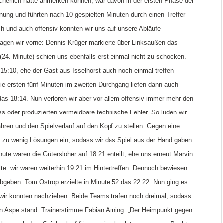
herlich hätte anmerken können, war davon in der ersten Phase der
nung und führten nach 10 gespielten Minuten durch einen Treffer
ch und auch offensiv konnten wir uns auf unsere Abläufe
lagen wir vorne: Dennis Krüger markierte über Linksaußen das
(24. Minute) schien uns ebenfalls erst einmal nicht zu schocken.
15:10, ehe der Gast aus Isselhorst auch noch einmal treffen
Die ersten fünf Minuten im zweiten Durchgang liefen dann auch
 das 18:14. Nun verloren wir aber vor allem offensiv immer mehr den
s oder produzierten vermeidbare technische Fehler. So luden wir
ren und den Spielverlauf auf den Kopf zu stellen. Gegen eine
ase zu wenig Lösungen ein, sodass wir das Spiel aus der Hand gaben
ute waren die Gütersloher auf 18:21 enteilt, ehe uns erneut Marvin
lte: wir waren weiterhin 19:21 im Hintertreffen. Dennoch bewiesen
abgeben. Tom Ostrop erzielte in Minute 52 das 22:22. Nun ging es
nd wir konnten nachziehen. Beide Teams trafen noch dreimal, sodass
in Aspe stand. Trainerstimme Fabian Arning: „Der Heimpunkt gegen