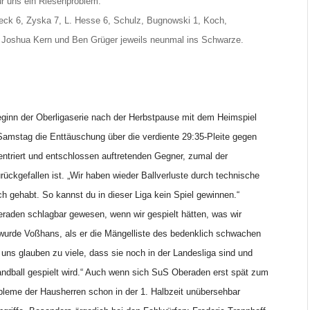
 für uns ein Riesenproblem.
eck 6, Zyska 7, L. Hesse 6, Schulz, Bugnowski 1, Koch,
n Joshua Kern und Ben Grüger jeweils neunmal ins Schwarze.
eginn der Oberligaserie nach der Herbstpause mit dem Heimspiel
mstag die Enttäuschung über die verdiente 29:35-Pleite gegen
ntriert und entschlossen auftretenden Gegner, zumal der
rückgefallen ist. „Wir haben wieder Ballverluste durch technische
h gehabt. So kannst du in dieser Liga kein Spiel gewinnen.“
eraden schlagbar gewesen, wenn wir gespielt hätten, was wir
r wurde Voßhans, als er die Mängelliste des bedenklich schwachen
 uns glauben zu viele, dass sie noch in der Landesliga sind und
andball gespielt wird.“ Auch wenn sich SuS Oberaden erst spät zum
leme der Hausherren schon in der 1. Halbzeit unübersehbar