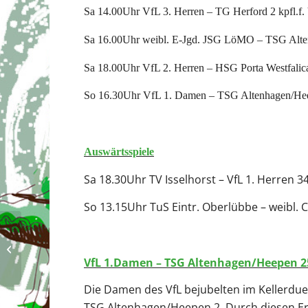
Sa 14.00Uhr VfL 3. Herren – TG Herford 2 kpfl.f.
Sa 16.00Uhr weibl. E-Jgd. JSG LöMO – TSG Alte
Sa 18.00Uhr VfL 2. Herren – HSG Porta Westfalic
So 16.30Uhr VfL 1. Damen – TSG Altenhagen/He
Auswärtsspiele
Sa 18.30Uhr TV Isselhorst – VfL 1. Herren 3
So 13.15Uhr TuS Eintr. Oberlübbe – weibl. 
Die Spielberichte vom Samstag, den
5.4.2025
VfL 1.Damen – TSG Altenhagen/Heepen 25
Die Damen des VfL bejubelten im Kellerduel
TSG Altenhagen/Heepen 2. Durch diesen Erfo