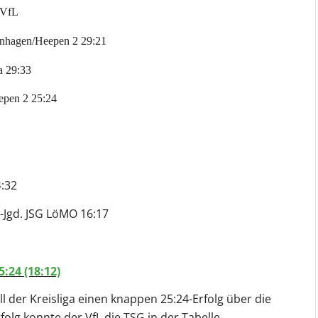
 VfL
nhagen/Heepen 2 29:21
a 29:33
epen 2 25:24
4:32
C-Jgd. JSG LöMO 16:17
:24 (18:12)
l der Kreisliga einen knappen 25:24-Erfolg über die
lg konnte der VfL die TSG in der Tabelle