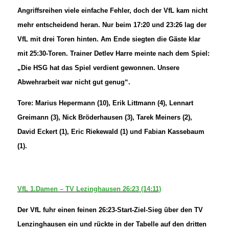
Angriffsreihen viele einfache Fehler, doch der VfL kam nicht
mehr entscheidend heran. Nur beim 17:20 und 23:26 lag der
VfL mit drei Toren hinten. Am Ende siegten die Gäste klar
mit 25:30-Toren. Trainer Detlev Harre meinte nach dem Spiel:
„Die HSG hat das Spiel verdient gewonnen. Unsere
Abwehrarbeit war nicht gut genug“.
Tore: Marius Hepermann (10), Erik Littmann (4), Lennart
Greimann (3), Nick Bröderhausen (3), Tarek Meiners (2),
David Eckert (1), Eric Riekewald (1) und Fabian Kassebaum
(1).
VfL 1.Damen – TV Lezinghausen 26:23 (14:11)
Der VfL fuhr einen feinen 26:23-Start-Ziel-Sieg über den TV
Lenzinghausen ein und rückte in der Tabelle auf den dritten