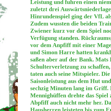
Leistung und fuhren einen niem
zuletzt drei Auswärtsniederlag
Hinrundenspiel ging der VfL als
Zudem wussten die beiden Tra
Zwiener kurz vor dem Spiel noc
Verfügung standen. Rückraumsp
vor dem Anpfiff mit einer Mag
und Simon Harre hatten krankhe
saßen aber auf der Bank. Mats 
Schulterverletzung zu schaffen,
taten auch seine Mitspieler. D
Saisonleistung aus dem Hut und
sechzig Minuten lang im Griff.
Mennighüffen drehte das Spiel
Abpfiff auch nicht mehr her. Da
Hausherren leisteten bis zum E