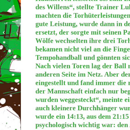
des Willens“, stellte Trainer L
machten die Torhüterleistungen
gute Leistung, wurde dann in d
ersetzt, der sorgte mit seinen P
VfL am Wochenende
Wölfe wechselten ihre drei Torh
bekamen nicht viel an die Finge
Tempohandball und gönnten si
Nach vielen Toren lag der Ball
anderen Seite im Netz. Aber der
eingestellt und fand immer die 
der Mannschaft einfach nur beg
wurden weggesteckt“, meinte e
auch kleinere Durchhänger wu
wurde ein 14:13, aus dem 21:15
psychologisch wichtig war: den