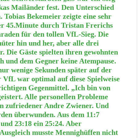
ukas Mailänder fest. Den Unterschied
. Tobias Bekemeier zeigte eine sehr
er 45.Minute durch Tristan Frerichs
araden für den tollen VfL-Sieg. Die
üter hin und her, aber alle drei
r. Die Gäste spielten ihren gewohnten
ch und dem Gegner keine Atempause.
 nur wenige Sekunden später auf der
 VfL war optimal auf diese Spielweise
richtigen Gegenmittel. „Ich bin von
eistert. Alle personellen Probleme
in zufriedener Andre Zwiener. Und
rden überwunden. Aus dem 11:7
 und 23:18 ein 25:24. Aber
 Ausgleich musste Mennighüffen nicht