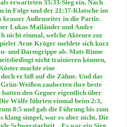
als erwarteten 35:33-Sieg ein. Nach
en in Folge und der 21:37-Klatsche im
 krasser Außenseiter in die Partie.
iner Lukas Mailänder und Andre
h nicht einmal, welche Akteure zur
ieler Arne Kröger meldete sich kurz
en- und Darmgrippe ab. Mats Rinne
itsbedingt nicht trainieren können,
Köster machte eine
 doch er biß auf die Zähne. Und das
ie Grün-Weißen zauberten ihre beste
 hatten den Gegner eigentlich über
 Die Wölfe führten einmal beim 2:3,
 zum 8:5 und gab die Führung bis zum
s klang simpel, war es aber nicht. Die
nde Schwerstarbeit. „Es war ein Sieg