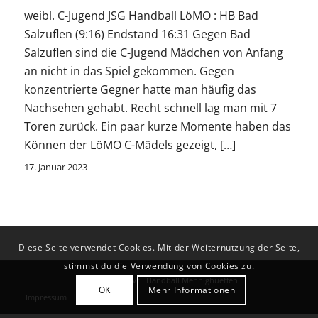
weibl. C-Jugend JSG Handball LöMO : HB Bad
Salzuflen (9:16) Endstand 16:31 Gegen Bad
Salzuflen sind die C-Jugend Mädchen von Anfang
an nicht in das Spiel gekommen. Gegen
konzentrierte Gegner hatte man häufig das
Nachsehen gehabt. Recht schnell lag man mit 7
Toren zurück. Ein paar kurze Momente haben das
Können der LöMO C-Mädels gezeigt, […]
17. Januar 2023
Diese Seite verwendet Cookies. Mit der Weiternutzung der Seite,
stimmst du die Verwendung von Cookies zu.
© Copyright - VfL Handball Mennighueffen
OK
Mehr Informationen
Impressum
Datenschutz