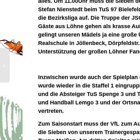
alles. Um 11.00Uhr muss die Sieben d
Stefan Nienstedt beim TuS 97 Bielefeld
die Bezirksliga auf. Die Truppe der J
Gäste aus Löhne gehen als krasse Auß
gelingt unseren Mädels ja eine große 
Realschule in Jöllenbeck, Dörpfeldstr.
Unterstützung der großen Löhner Fa
Spielplan Oberligasaison 2026/2027
Inzwischen wurde auch der Spielplan d
wurde wieder in die Staffel 1 eingrupp
und die Absteiger TuS Spenge 3 und TS
und Handball Lemgo 3 und der Ortsna
vertreten.
Zum Saisonstart muss der VfL zum Auf
die Sieben von unserem Trainergespa