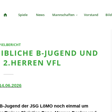
Spiele
News
Mannschaften
Vorstand
Bild
PIELBERICHT
EIBLICHE B-JUGEND UND
 2.HERREN VFL
14.06.2026
he B-Jugend der JSG LöMO noch einmal um