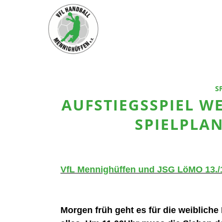
S
AUFSTIEGSSPIEL W
SPIELPLAN
VfL Mennighüffen und JSG LöMO 13./
Morgen früh geht es für die weiblic