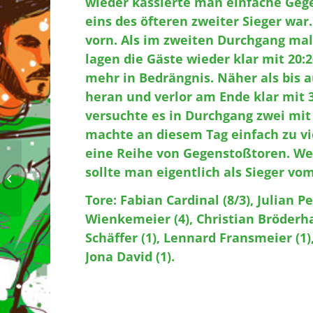
wieder kassierte man einfache Gege
eins des öfteren zweiter Sieger war
vorn. Als im zweiten Durchgang mal
lagen die Gäste wieder klar mit 20
mehr in Bedrängnis. Näher als bis 
heran und verlor am Ende klar mit 
versuchte es in Durchgang zwei mi
machte an diesem Tag einfach zu vi
eine Reihe von Gegenstoßtoren. Wen
Einladung zur
sollte man eigentlich als Sieger vo
Jahreshauptversammlung am
06.05.2024 Beginn: 20:00 Uhr
Tore: Fabian Cardinal (8/3), Julian Pei
Wienkemeier (4), Christian Bröderha
Schäffer (1), Lennard Fransmeier (1)
Jona David (1).