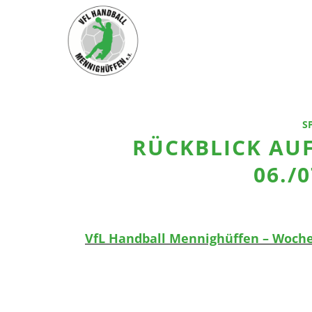
S
RÜCKBLICK AU
06./
VfL Handball Mennighüffen – Woche