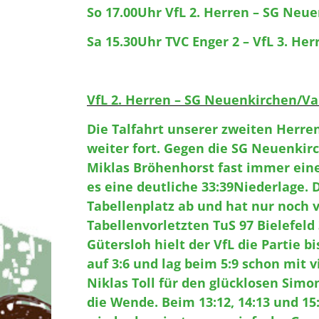
So 17.00Uhr VfL 2. Herren – SG Neue
Sa 15.30Uhr TVC Enger 2 – VfL 3. Her
VfL 2. Herren – SG Neuenkirchen/Var
Die Talfahrt unserer zweiten Herren
weiter fort. Gegen die SG Neuenkirc
Miklas Bröhenhorst fast immer ein
es eine deutliche 33:39­Niederlage.
Tabellenplatz ab und hat nur noch 
Tabellenvorletzten TuS 97 Bielefeld
Gütersloh hielt der VfL die Partie b
auf 3:6 und lag beim 5:9 schon mit 
Niklas Toll für den glücklosen Sim
die Wende. Beim 13:12, 14:13 und 1