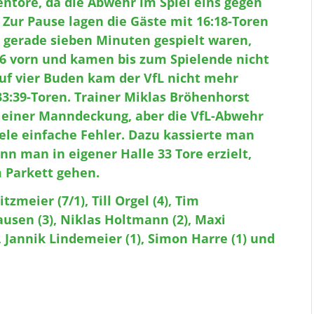
ntore, da die Abwehr im Spiel eins gegen
. Zur Pause lagen die Gäste mit 16:18-Toren
 gerade sieben Minuten gespielt waren,
:26 vorn und kamen bis zum Spielende nicht
auf vier Buden kam der VfL nicht mehr
33:39-Toren. Trainer Miklas Bröhenhorst
t einer Manndeckung, aber die VfL-Abwehr
ele einfache Fehler. Dazu kassierte man
n man in eigener Halle 33 Tore erzielt,
m Parkett gehen.
tzmeier (7/1), Till Orgel (4), Tim
usen (3), Niklas Holtmann (2), Maxi
, Jannik Lindemeier (1), Simon Harre (1) und