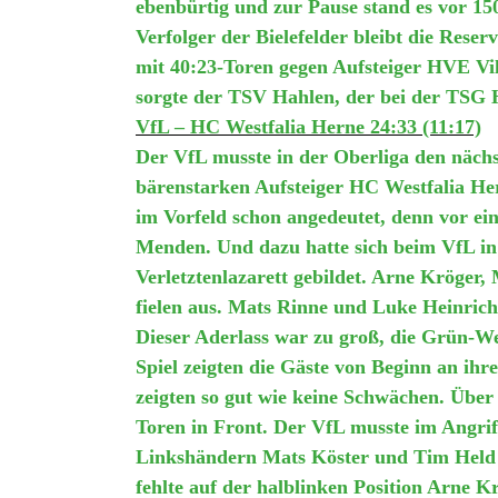
ebenbürtig und zur Pause stand es vor 1
Verfolger der Bielefelder bleibt die Rese
mit 40:23-Toren gegen Aufsteiger HVE Vil
sorgte der TSV Hahlen, der bei der TSG 
VfL – HC Westfalia Herne 24:33 (11:17)
Der VfL musste in der Oberliga den näch
bärenstarken Aufsteiger HC Westfalia Her
im Vorfeld schon angedeutet, denn vor ei
Menden. Und dazu hatte sich beim VfL in
Verletztenlazarett gebildet. Arne Kröger
fielen aus. Mats Rinne und Luke Heinrich
Dieser Aderlass war zu groß, die Grün-We
Spiel zeigten die Gäste von Beginn an ihr
zeigten so gut wie keine Schwächen. Über
Toren in Front. Der VfL musste im Angriff 
Linkshändern Mats Köster und Tim Held 
fehlte auf der halblinken Position Arne 