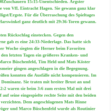
500Zuschauern 15:15-Unentschieden. Ärgster
rve von VfL Eintracht Hagen. Sie gewann ganz klar
ligst/Ergste. Für die Überraschung des Spieltages
Harswinkel ganz deutlich mit 29:36-Toren gewann.
sten Rückschlag einstecken. Gegen den
ne gab es eine 24:33-Niederlage. Das hatte sich
ner Woche siegten die Herner beim Favoriten
 den letzten Tagen ein größeres Kranken- und
, Marco Büschenfeld, Tim Held und Mats Köster
smeier gingen angeschlagen in die Begegnung.
ißen konnten die Ausfälle nicht kompensieren. Im
e Dominanz. Sie traten mit breiter Brust an und
 2:2 waren sie beim 3:6 zum ersten Mal mit drei
auf seine eingespielte rechte Seite mit den beiden
verzichten. Dem angeschlagenen Mats Rinne
Kröger und Marco Büschenfeld wurde als Routinier