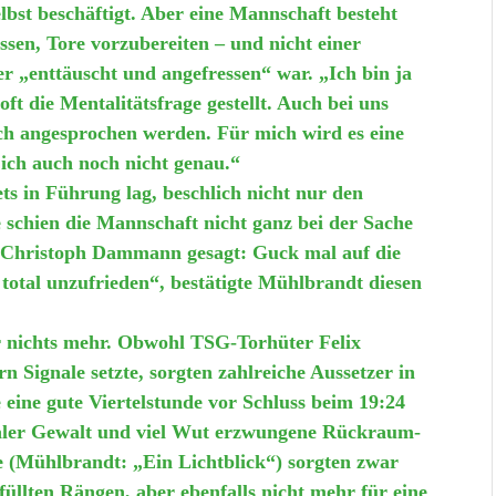
elbst beschäftigt. Aber eine Mannschaft besteht
üssen, Tore vorzubereiten – und nicht einer
r „enttäuscht und angefressen“ war. „Ich bin ja
t die Mentalitätsfrage gestellt. Auch bei uns
ch angesprochen werden. Für mich wird es eine
ich auch noch nicht genau.“
ts in Führung lag, beschlich nicht nur den
 schien die Mannschaft nicht ganz bei der Sache
u Christoph Dammann gesagt: Guck mal auf die
n total unzufrieden“, bestätigte Mühlbrandt diesen
 nichts mehr. Obwohl TSG-Torhüter Felix
 Signale setzte, sorgten zahlreiche Aussetzer in
 eine gute Viertelstunde vor Schluss beim 19:24
hialer Gewalt und viel Wut erzwungene Rückraum-
ie (Mühlbrandt: „Ein Lichtblick“) sorgten zwar
üllten Rängen, aber ebenfalls nicht mehr für eine