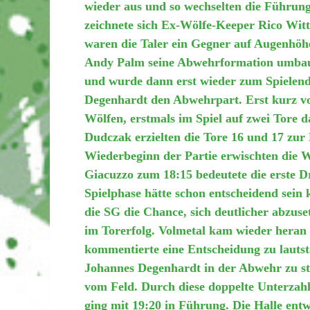
wieder aus und so wechselten die Führun
zeichnete sich Ex-Wölfe-Keeper Rico Wit
waren die Taler ein Gegner auf Augenhöh
Andy Palm seine Abwehrformation umbauen
und wurde dann erst wieder zum Spielend
Degenhardt den Abwehrpart. Erst kurz vor
Wölfen, erstmals im Spiel auf zwei Tore
Dudczak erzielten die Tore 16 und 17 zu
Wiederbeginn der Partie erwischten die W
Giacuzzo zum 18:15 bedeutete die erste 
Spielphase hätte schon entscheidend sein
die SG die Chance, sich deutlicher abzus
im Torerfolg. Volmetal kam wieder heran
kommentierte eine Entscheidung zu lautsta
Johannes Degenhardt in der Abwehr zu st
vom Feld. Durch diese doppelte Unterza
ging mit 19:20 in Führung. Die Halle entw