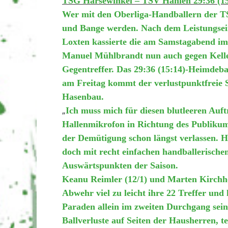
TSG Harsewinkel – TSV Hahlen 29:36 (15
Wer mit den Oberliga-Handballern der T
und Bange werden. Nach dem Leistungsein
Loxten kassierte die am Samstagabend im
Manuel Mühlbrandt nun auch gegen Kell
Gegentreffer. Das 29:36 (15:14)-Heimdebak
am Freitag kommt der verlustpunktfreie 
Hasenbau.
„
Ich muss mich für diesen blutleeren Auft
Hallenmikrofon in Richtung des Publikums
der Demütigung schon längst verlassen. Ha
doch mit recht einfachen handballerischen
Auswärtspunkten der Saison.
Keanu Reimler (12/1) und Marten Kirchhof
Abwehr viel zu leicht ihre 22 Treffer und
Paraden allein im zweiten Durchgang se
Ballverluste auf Seiten der Hausherren, 