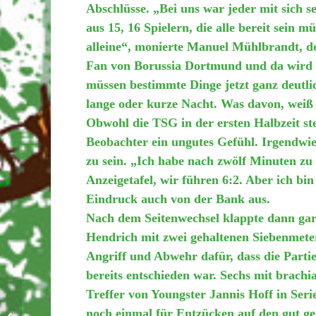
Abschlüsse. „Bei uns war jeder mit sich s
aus 15, 16 Spielern, die alle bereit sein m
alleine“, monierte Manuel Mühlbrandt, de
Fan von Borussia Dortmund und da wird of
müssen bestimmte Dinge jetzt ganz deutli
lange oder kurze Nacht. Was davon, weiß 
Obwohl die TSG in der ersten Halbzeit ste
Beobachter ein ungutes Gefühl. Irgendwie
zu sein. „Ich habe nach zwölf Minuten z
Anzeigetafel, wir führen 6:2. Aber ich bi
Eindruck auch von der Bank aus.
Nach dem Seitenwechsel klappte dann gar
Hendrich mit zwei gehaltenen Siebenmetern
Angriff und Abwehr dafür, dass die Partie
bereits entschieden war. Sechs mit brac
Treffer von Youngster Jannis Hoff in Ser
noch einmal für Entzücken auf den gut gef
VfL am Wochenende