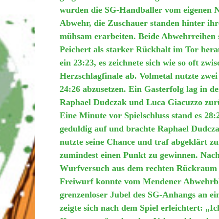
wurden die SG-Handballer vom eigenen Na
Abwehr, die Zuschauer standen hinter ih
mühsam erarbeiten. Beide Abwehrreihen s
Peichert als starker Rückhalt im Tor herau
ein 23:23, es zeichnete sich wie so oft zw
Herzschlagfinale ab. Volmetal nutzte zwei
24:26 abzusetzen. Ein Gasterfolg lag in d
Raphael Dudczak und Luca Giacuzzo zurüc
Eine Minute vor Spielschluss stand es 28:
geduldig auf und brachte Raphael Dudcza
nutzte seine Chance und traf abgeklärt z
zumindest einen Punkt zu gewinnen. Nach
Wurfversuch aus dem rechten Rückraum u
Freiwurf konnte vom Mendener Abwehrbl
grenzenloser Jubel des SG-Anhangs an e
zeigte sich nach dem Spiel erleichtert: „I