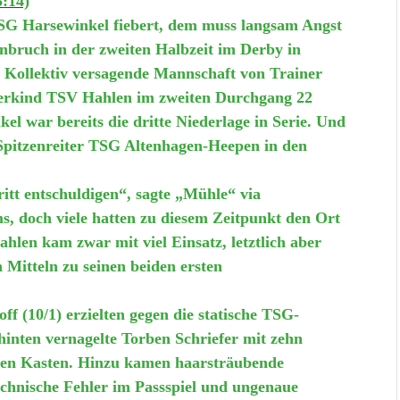
:14)
SG Harsewinkel fiebert, dem muss langsam Angst
bruch in der zweiten Halbzeit im Derby in
 Kollektiv versagende Mannschaft von Trainer
erkind TSV Hahlen im zweiten Durchgang 22
el war bereits die dritte Niederlage in Serie. Und
Spitzenreiter TSG Altenhagen-Heepen in den
ritt entschuldigen“, sagte „Mühle“ via
, doch viele hatten zu diesem Zeitpunkt den Ort
hlen kam zwar mit viel Einsatz, letztlich aber
 Mitteln zu seinen beiden ersten
f (10/1) erzielten gegen die statische TSG-
 hinten vernagelte Torben Schriefer mit zehn
inen Kasten. Hinzu kamen haarsträubende
technische Fehler im Passspiel und ungenaue