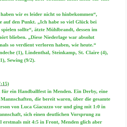
 haben wir es leider nicht so hinbekommen“,
 auf den Punkt. „Ich habe so viel Glück bei
 spielen sollte“, ätzte Mühlbrandt, dessen im
rt blieben. „Diese Niederlage war absolut
mals so verdient verloren haben, wie heute.“
eche (1), Lindenthal, Steinkamp, St. Claire (4),
1), Sewing (9/2).
:15)
 für ein Handballfest in Menden. Ein Derby, eine
i Mannschaften, die bereit waren, über die gesamte
Person von Luca Giacuzzo vor und ging mit 1:0 in
annschaft, sich einen deutlichen Vorsprung zu
l erstmals mit 4:5 in Front, Menden glich aber