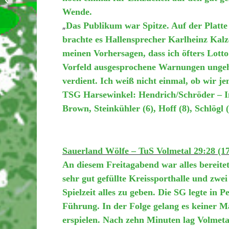
Wende.
„
Das Publikum war Spitze. Auf der Platte
brachte es Hallensprecher Karlheinz Kalze
meinen Vorhersagen, dass ich öfters Lotto
Vorfeld ausgesprochene Warnungen ungehö
verdient. Ich weiß nicht einmal, ob wir je
TSG Harsewinkel: Hendrich/Schröder – Ind
Brown, Steinkühler (6), Hoff (8), Schlögl (
Sauerland Wölfe – TuS Volmetal 29:28 (17
An diesem Freitagabend war alles bereitet
sehr gut gefüllte Kreissporthalle und zwe
Spielzeit alles zu geben. Die SG legte in 
Führung. In der Folge gelang es keiner M
erspielen. Nach zehn Minuten lag Volmeta