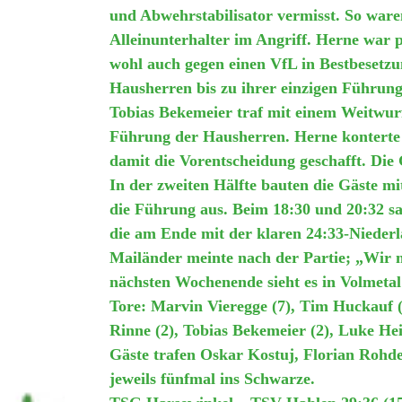
und Abwehrstabilisator vermisst. So war
Alleinunterhalter im Angriff. Herne war p
wohl auch gegen einen VfL in Bestbesetz
Hausherren bis zu ihrer einzigen Führung
Tobias Bekemeier traf mit einem Weitwurf 
Führung der Hausherren. Herne konterte 
damit die Vorentscheidung geschafft. Di
In der zweiten Hälfte bauten die Gäste 
die Führung aus. Beim 18:30 und 20:32 sa
die am Ende mit der klaren 24:33-Niederl
Mailänder meinte nach der Partie; „Wir 
nächsten Wochenende sieht es in Volmetal 
Tore: Marvin Vieregge (7), Tim Huckauf (
Rinne (2), Tobias Bekemeier (2), Luke Hei
Gäste trafen Oskar Kostuj, Florian Roh
jeweils fünfmal ins Schwarze.