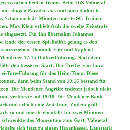
gen zwischen beiden Teams. Beim TuS Volmetal
t mit einigen Paraden aus und auch dadurch
e. Schon nach 21 Minuten musste SG-Trainer
. Max Klein erhielt früh die zweite Zeitstrafe
e eingesetzt. Für ihn übernahm Johannes
 Ende der ersten Spielhälfte gelang es den
 davonzuziehen. Dominik Flor und Raphael
r Mendener 17:15 Halbzeitführung.
Nach dem
ölfe den besseren Start. Der Treffer von Luca
Drei-Tore-Führung für das Heim-Team. Diese
 können, denn beim Stand von 19:16 bestand für
etzen. Die Mendener Angriffe endeten jedoch nicht
 und verkürzte auf 19:18. Die Mendener Bank
rk und erhielt eine Zeitstrafe. Zudem griff
ark zu und musste ebenfalls für zwei Minuten
hl schwenkte das Momentum zum Gast. Volmetal
ickelte sich jetzt zu einem Hexenkessel. Lautstark