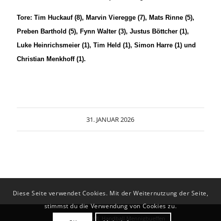
Tore: Tim Huckauf (8), Marvin Vieregge (7), Mats Rinne (5),
Preben Barthold (5), Fynn Walter (3), Justus Böttcher (1),
Luke Heinrichsmeier (1), Tim Held (1), Simon Harre (1) und
Christian Menkhoff (1).
31. JANUAR 2026
Diese Seite verwendet Cookies. Mit der Weiternutzung der Seite,
stimmst du die Verwendung von Cookies zu.
© Copyright - VfL Handball Mennighueffen