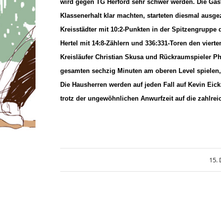
wird gegen TG Herford sehr schwer werden. Die Gäste,
Klassenerhalt klar machten, starteten diesmal ausge
Kreisstädter mit 10:2-Punkten in der Spitzengruppe d
Hertel mit 14:8-Zählern und 336:331-Toren den viert
Kreisläufer Christian Skusa und Rückraumspieler Ph
gesamten sechzig Minuten am oberen Level spielen,
Die Hausherren werden auf jeden Fall auf Kevin Eic
trotz der ungewöhnlichen Anwurfzeit auf die zahlre
15.