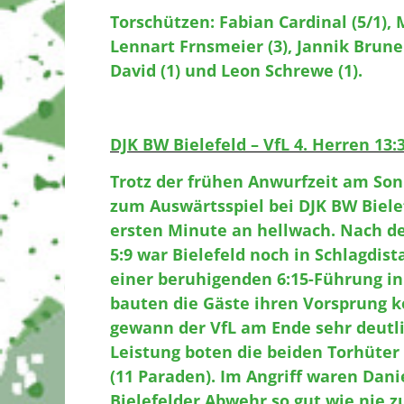
Torschützen: Fabian Cardinal (5/1), M
Lennart Frnsmeier (3), Jannik Brune (
David (1) und Leon Schrewe (1).
DJK BW Bielefeld – VfL 4. Herren 13:3
Trotz der frühen Anwurfzeit am So
zum Auswärtsspiel bei DJK BW Biele
ersten Minute an hellwach. Nach dem
5:9 war Bielefeld noch in Schlagdist
einer beruhigenden 6:15-Führung in
bauten die Gäste ihren Vorsprung ko
gewann der VfL am Ende sehr deutli
Leistung boten die beiden Torhüter 
(11 Paraden). Im Angriff waren Dan
Bielefelder Abwehr so gut wie nie 