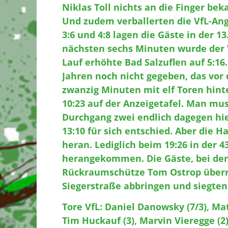
Niklas Toll nichts an die Finger bek
Und zudem verballerten die VfL-Angr
3:6 und 4:8 lagen die Gäste in der 1
nächsten sechs Minuten wurde der V
Lauf erhöhte Bad Salzuflen auf 5:16
Jahren noch nicht gegeben, das vor
zwanzig Minuten mit elf Toren hinte
10:23 auf der Anzeigetafel. Man mus
Durchgang zwei endlich dagegen hie
13:10 für sich entschied. Aber die
heran. Lediglich beim 19:26 in der 
herangekommen. Die Gäste, bei de
Rückraumschütze Tom Ostrop überra
Siegerstraße abbringen und siegten 
Tore VfL: Daniel Danowsky (7/3), Mats
Tim Huckauf (3), Marvin Vieregge (2