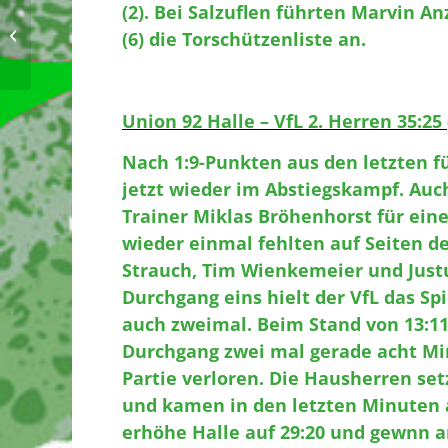
(2). Bei Salzuflen führten Marvin An
Korrekturen Vorbericht 24./25.2.2024
(6) die Torschützenliste an.
Union 92 Halle – VfL 2. Herren 35:25 
Nach 1:9-Punkten aus den letzten fü
jetzt wieder im Abstiegskampf. Auc
Trainer Miklas Bröhenhorst für ein
wieder einmal fehlten auf Seiten de
Strauch, Tim Wienkemeier und Justu
Durchgang eins hielt der VfL das Spi
auch zweimal. Beim Stand von 13:11
Durchgang zwei mal gerade acht Min
Partie verloren. Die Hausherren setz
und kamen in den letzten Minuten a
erhöhe Halle auf 29:20 und gewnn 