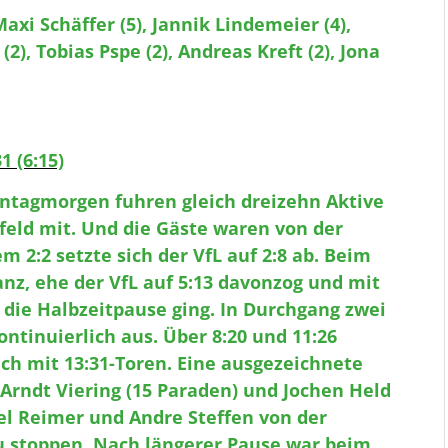
axi Schäffer (5), Jannik Lindemeier (4),
2), Tobias Pspe (2), Andreas Kreft (2), Jona
1 (6:15)
nntagmorgen fuhren gleich dreizehn Aktive
feld mit. Und die Gäste waren von der
 2:2 setzte sich der VfL auf 2:8 ab. Beim
anz, ehe der VfL auf 5:13 davonzog und mit
 die Halbzeitpause ging. In Durchgang zwei
ntinuierlich aus. Über 8:20 und 11:26
ch mit 13:31-Toren. Eine ausgezeichnete
Arndt Viering (15 Paraden) und Jochen Held
iel Reimer und Andre Steffen von der
zu stoppen. Nach längerer Pause war beim