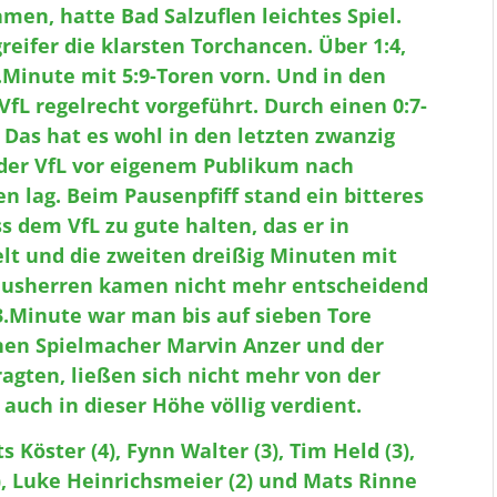
amen, hatte Bad Salzuflen leichtes Spiel.
eifer die klarsten Torchancen. Über 1:4,
3.Minute mit 5:9-Toren vorn. Und in den
fL regelrecht vorgeführt. Durch einen 0:7-
. Das hat es wohl in den letzten zwanzig
 der VfL vor eigenem Publikum nach
n lag. Beim Pausenpfiff stand ein bitteres
s dem VfL zu gute halten, das er in
lt und die zweiten dreißig Minuten mit
 Hausherren kamen nicht mehr entscheidend
43.Minute war man bis auf sieben Tore
nen Spielmacher Marvin Anzer und der
gten, ließen sich nicht mehr von der
auch in dieser Höhe völlig verdient.
 Köster (4), Fynn Walter (3), Tim Held (3),
), Luke Heinrichsmeier (2) und Mats Rinne