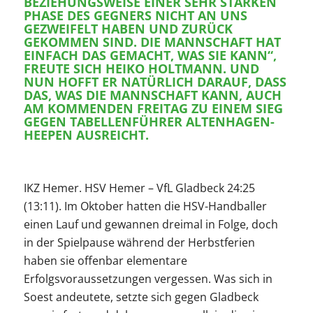
ZIEHUNGSWEISE EINER SEHR STARKEN PH
ASE DES GEGNERS NICHT AN UNS GE
ZWEIFELT HABEN UND ZURÜCK GE
KOMMEN SIND. DIE MANNSCHAFT HAT EI
NFACH DAS GEMACHT, WAS SIE KANN“, FR
EUTE SICH HEIKO HOLTMANN. UND NU
N HOFFT ER NATÜRLICH DARAUF, DASS DA
S, WAS DIE MANNSCHAFT KANN, AUCH AM
KOMMENDEN FREITAG ZU EINEM SIEG GE
GEN TABELLENFÜHRER ALTENHAGEN-HE
EPEN AUSREICHT.
IKZ Hemer. HSV Hemer – VfL Gladbeck 24:25
(13:11). Im Oktober hatten die HSV-Handballer
einen Lauf und gewannen dreimal in Folge, doch
in der Spielpause während der Herbstferien
haben sie offenbar elementare
Erfolgsvoraussetzungen vergessen. Was sich in
Soest andeutete, setzte sich gegen Gladbeck