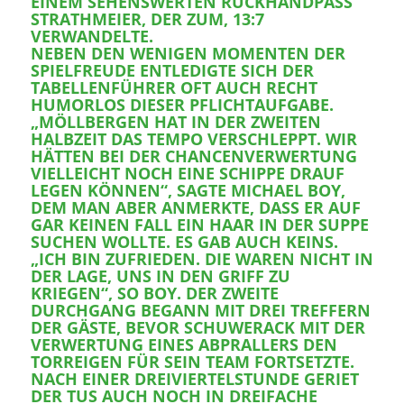
SEHENSWERTEN RÜCKHANDPASS STRATH
MEIER, DER ZUM, 13:7 VERWAN
DELTE.
NEBEN DEN WENIGEN MOMENTEN DER
SPIELFREUDE ENTLEDIGTE SICH DER
TABELLENFÜHRER OFT AUCH RECHT
HUMORLOS DIESER PFLICHTAUFGABE.
„MÖLLBERGEN HAT IN DER ZWEITEN
HALBZEIT DAS TEMPO VERSCHLEPPT. WIR
HÄTTEN BEI DER CHANCENVERWERTUNG
VIELLEICHT NOCH EINE SCHIPPE DRAUF
LEGEN KÖNNEN“, SAGTE MICHAEL BOY,
DEM MAN ABER ANMERKTE, DASS ER AUF
GAR KEINEN FALL EIN HAAR IN DER SUPPE
SUCHEN WOLLTE. ES GAB AUCH KEINS.
„ICH BIN ZUFRIEDEN. DIE WAREN NICHT IN
DER LAGE, UNS IN DEN GRIFF ZU
KRIEGEN“, SO BOY. DER ZWEITE
DURCHGANG BEGANN MIT DREI TREFFERN
DER GÄSTE, BEVOR SCHUWERACK MIT DER
VERWERTUNG EINES ABPRALLERS DEN
TORREIGEN FÜR SEIN TEAM FORTSETZTE.
NACH EINER DREIVIERTELSTUNDE GERIET
DER TUS AUCH NOCH IN DREIFACHE