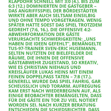
KLAPDOHR SCHNELL MIT 3:0 (4.). BIS ZUM
6:3 (12.) DOMINIERTEN DIE GASTGEBER –
DAS ANGRIFFSSPIEL DER BÖRDESTÄDTER
WIRKTE ABER AUCH SELTSAM EINSILBIG
UND OHNE TEMPO VORGETRAGEN. WENIG
SPÄTER HATTE SOEST DAS SPIEL TROTZDEM
GEDREHT (7:6, 16.). DIE OFFENSIVE 4:2-
ABWEHRFORMATION DER GÄSTE
VERURSACHTE SCHWIERIGKEITEN: „UNS
HABEN DIE IDEEN GEFEHLT“, BEMÄNGELTE
TUS-97-TRAINER SVEN-ERIC HUSEMANN.
SELTEN NUTZTEN DIE BIELEFELDER DIE
RÄUME, DIE IHNEN DIE OFFENSIVE
GÄSTEABWEHR ZUGESTAND, SO KREATIV,
WIE ES CHRISTIAN NIEHAUS UND
KREISLÄUFER LUKAS HEINS MIT EINEM
FEINEN DOPPELPASS TATEN – 7:8 (17.).
GENERELL WURDE DAS SPIEL FAHRIG, GAR
SCHEUSSLICH UND TORARM. AUFREGUNG K
AM ERST NACH WIEDERBEGINN AUF, ALS E
INIGE BEOBACHTER BEMÄNGELTEN, DASS F
ÜR DIE GÄSTE EIN TOR ZU VIEL NOTIERT W
ORDEN SEI. NACH KURZER BERATUNG E
NTSCHIEDEN DIE SCHIEDSRICHTER, DASS K