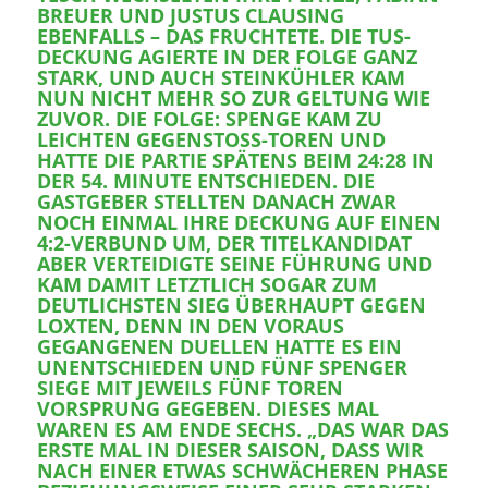
REUER UND JUSTUS CLAUSING E
BENFALLS – DAS FRUCHTETE. DIE TUS-D
ECKUNG AGIERTE IN DER FOLGE GANZ S
TARK, UND AUCH STEINKÜHLER KAM N
UN NICHT MEHR SO ZUR GELTUNG WIE Z
UVOR. DIE FOLGE: SPENGE KAM ZU L
EICHTEN GEGENSTOSS-TOREN UND HA
TTE DIE PARTIE SPÄTENS BEIM 24:28 IN DE
R 54. MINUTE ENTSCHIEDEN. DIE GA
STGEBER STELLTEN DANACH ZWAR NO
CH EINMAL IHRE DECKUNG AUF EINEN 4:
2-VERBUND UM, DER TITELKANDIDAT AB
ER VERTEIDIGTE SEINE FÜHRUNG UND KA
M DAMIT LETZTLICH SOGAR ZUM DE
UTLICHSTEN SIEG ÜBERHAUPT GEGEN LO
XTEN, DENN IN DEN VORAUS GE
GANGENEN DUELLEN HATTE ES EIN UN
ENTSCHIEDEN UND FÜNF SPENGER SI
EGE MIT JEWEILS FÜNF TOREN VO
RSPRUNG GEGEBEN. DIESES MAL WA
REN ES AM ENDE SECHS. „DAS WAR DAS ER
STE MAL IN DIESER SAISON, DASS WIR NA
CH EINER ETWAS SCHWÄCHEREN PHASE BE