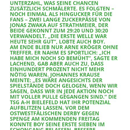
UNTERZAHL, WAS SEINE CHANCEN
ZUSÄTZLICH SCHMÄLERTE. ES FOLGTEN –
NOCH EINMAL ALS HINGUCKER FÜR DIE
FANS – ZWEI LANGE ZUCKERPÄSSE VON
JONAS ZWAKA AUF STRATHMEIER, DER
BEIDE GEKONNT ZUM 29:20 UND 30:20
VERWANDELT. „DIE ERSTE WELLE WAR
HEUTE SEHR GUT“, LOBTE AUCH BOY.
AM ENDE BLIEB NUR ARNE KRÖGER OHNE
TREFFER. ER NAHM ES SPORTLICH: „ICH
HABE MICH NOCH SO BEMÜHT“, SAGTE ER
LACHEND, GAB ABER AUCH ZU, DASS
EINHUNDERT PROZENT NICHT MEHR
NÖTIG WAREN. JOHANNES KRAUSE
MEINTE: „ES WÄRE ANGESICHTS DER
SPIELSTÄNDE DOCH GELOGEN, WENN WIR
SAGEN, DASS WIR IN JEDE AKTION NOCH
MIT VOLLER PULLE GEGANGEN SIND.“ DIE
TSG A-H BIELEFELD HAT IHR POTENZIAL
AUFBLITZEN LASSEN. VOR DEM
OSTWESTFÄLISCHEN DERBY GEGEN
SPENGE AM KOMMENDEN FREITAG
KONNTE BOY SEINE ERSTE SIEBEN IM
SCHONGANG BELASSEN. BESSERE