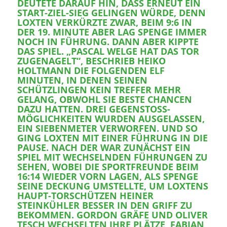
DEUTETE DARAUF HIN, DASS ERNEUT EIN
START-ZIEL-SIEG GELINGEN WÜRDE, DENN
LOXTEN VERKÜRZTE ZWAR, BEIM 9:6 IN
DER 19. MINUTE ABER LAG SPENGE IMMER
NOCH IN FÜHRUNG. DANN ABER KIPPTE
DAS SPIEL. „PASCAL WELGE HAT DAS TOR
ZUGENAGELT“, BESCHRIEB HEIKO
HOLTMANN DIE FOLGENDEN ELF
MINUTEN, IN DENEN SEINEN
SCHÜTZLINGEN KEIN TREFFER MEHR
GELANG, OBWOHL SIE BESTE CHANCEN
DAZU HATTEN. DREI GEGENSTOSS-M
ÖGLICHKEITEN WURDEN AUSGELASSEN, E
IN SIEBENMETER VERWORFEN. UND SO G
ING LOXTEN MIT EINER FÜHRUNG IN DIE P
AUSE. NACH DER WAR ZUNÄCHST EIN S
PIEL MIT WECHSELNDEN FÜHRUNGEN ZU S
EHEN, WOBEI DIE SPORTFREUNDE BEIM 1
6:14 WIEDER VORN LAGEN, ALS SPENGE S
EINE DECKUNG UMSTELLTE, UM LOXTENS H
AUPT-TORSCHÜTZEN HEINER S
TEINKÜHLER BESSER IN DEN GRIFF ZU B
EKOMMEN. GORDON GRÄFE UND OLIVER T
ESCH WECHSELTEN IHRE PLÄTZE, FABIAN B