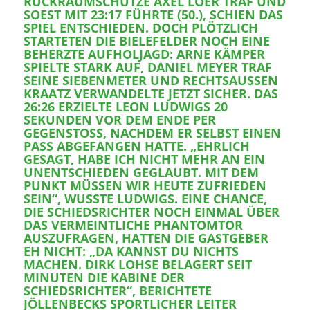
ÜCKRAUMSCHÜTZE AXEL LOER TRAF UND S
OEST MIT 23:17 FÜHRTE (50.), SCHIEN DAS S
PIEL ENTSCHIEDEN. DOCH PLÖTZLICH S
TARTETEN DIE BIELEFELDER NOCH EINE B
EHERZTE AUFHOLJAGD: ARNE KÄMPER S
PIELTE STARK AUF, DANIEL MEYER TRAF S
EINE SIEBENMETER UND RECHTSAUSSEN KR
AATZ VERWANDELTE JETZT SICHER. DAS 26
:26 ERZIELTE LEON LUDWIGS 20 SE
KUNDEN VOR DEM ENDE PER GE
GENSTOSS, NACHDEM ER SELBST EINEN PAS
S ABGEFANGEN HATTE. „EHRLICH GES
AGT, HABE ICH NICHT MEHR AN EIN UNE
NTSCHIEDEN GEGLAUBT. MIT DEM PUN
KT MÜSSEN WIR HEUTE ZUFRIEDEN SEI
N“, WUSSTE LUDWIGS. EINE CHANCE, DIE
SCHIEDSRICHTER NOCH EINMAL ÜBER DAS
VERMEINTLICHE PHANTOMTOR AUS
ZUFRAGEN, HATTEN DIE GASTGEBER EH
NICHT: „DA KANNST DU NICHTS MAC
HEN. DIRK LOHSE BELAGERT SEIT MIN
UTEN DIE KABINE DER SCH
IEDSRICHTER“, BERICHTETE JÖL
LENBECKS SPORTLICHER LEITER THO