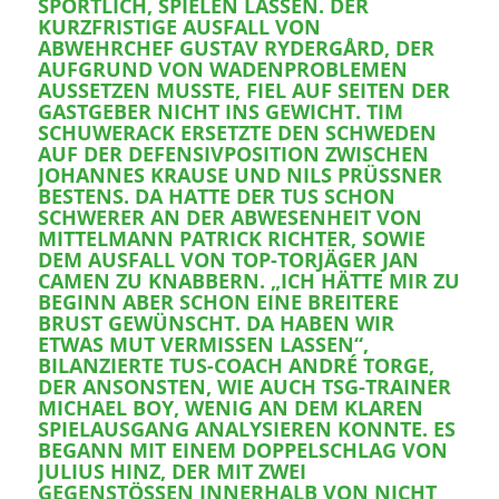
SPORTLICH, SPIELEN LASSEN. DER
KURZFRISTIGE AUSFALL VON
ABWEHRCHEF GUSTAV RYDERGÅRD, DER
AUFGRUND VON WADENPROBLEMEN
AUSSETZEN MUSSTE, FIEL AUF SEITEN DER
GASTGEBER NICHT INS GEWICHT. TIM
SCHUWERACK ERSETZTE DEN SCHWEDEN
AUF DER DEFENSIVPOSITION ZWISCHEN
JOHANNES KRAUSE UND NILS PRÜSSNER B
ESTENS. DA HATTE DER TUS SCHON S
CHWERER AN DER ABWESENHEIT VON M
ITTELMANN PATRICK RICHTER, SOWIE D
EM AUSFALL VON TOP-TORJÄGER JAN C
AMEN ZU KNABBERN. „ICH HÄTTE MIR ZU B
EGINN ABER SCHON EINE BREITERE B
RUST GEWÜNSCHT. DA HABEN WIR E
TWAS MUT VERMISSEN LASSEN“, B
ILANZIERTE TUS-COACH ANDRÉ TORGE, D
ER ANSONSTEN, WIE AUCH TSG-TRAINER M
ICHAEL BOY, WENIG AN DEM KLAREN S
PIELAUSGANG ANALYSIEREN KONNTE. ES B
EGANN MIT EINEM DOPPELSCHLAG VON J
ULIUS HINZ, DER MIT ZWEI G
EGENSTÖSSEN INNERHALB VON NICHT MA