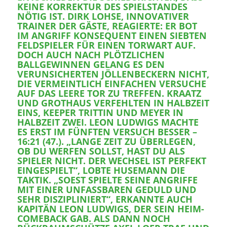
EINE KORREKTUR DES SPIELSTANDES N
ÖTIG IST. DIRK LOHSE, INNOVATIVER T
RAINER DER GÄSTE, REAGIERTE: ER BOT I
M ANGRIFF KONSEQUENT EINEN SIEBTEN F
ELDSPIELER FÜR EINEN TORWART AUF. D
OCH AUCH NACH PLÖTZLICHEN B
ALLGEWINNEN GELANG ES DEN V
ERUNSICHERTEN JÖLLENBECKERN NICHT, D
IE VERMEINTLICH EINFACHEN VERSUCHE A
UF DAS LEERE TOR ZU TREFFEN. KRAATZ U
ND GROTHAUS VERFEHLTEN IN HALBZEIT E
INS, KEEPER TRITTIN UND MEYER IN H
ALBZEIT ZWEI. LEON LUDWIGS MACHTE E
S ERST IM FÜNFTEN VERSUCH BESSER – 1
6:21 (47.). „LANGE ZEIT ZU ÜBERLEGEN, O
B DU WERFEN SOLLST, HAST DU ALS S
PIELER NICHT. DER WECHSEL IST PERFEKT E
INGESPIELT“, LOBTE HUSEMANN DIE T
AKTIK. „SOEST SPIELTE SEINE ANGRIFFE M
IT EINER UNFASSBAREN GEDULD UND S
EHR DISZIPLINIERT“, ERKANNTE AUCH K
APITÄN LEON LUDWIGS, DER SEIN HEIM-C
OMEBACK GAB. ALS DANN NOCH R