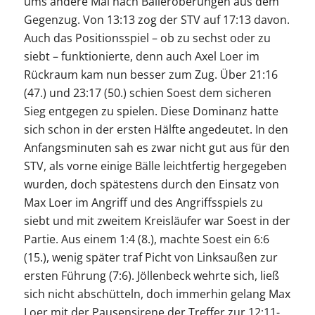
ums andere Mal nach Balleroberungen aus dem
Gegenzug. Von 13:13 zog der STV auf 17:13 davon.
Auch das Positionsspiel – ob zu sechst oder zu
siebt – funktionierte, denn auch Axel Loer im
Rückraum kam nun besser zum Zug. Über 21:16
(47.) und 23:17 (50.) schien Soest dem sicheren
Sieg entgegen zu spielen. Diese Dominanz hatte
sich schon in der ersten Hälfte angedeutet. In den
Anfangsminuten sah es zwar nicht gut aus für den
STV, als vorne einige Bälle leichtfertig hergegeben
wurden, doch spätestens durch den Einsatz von
Max Loer im Angriff und des Angriffsspiels zu
siebt und mit zweitem Kreisläufer war Soest in der
Partie. Aus einem 1:4 (8.), machte Soest ein 6:6
(15.), wenig später traf Picht von Linksaußen zur
ersten Führung (7:6). Jöllenbeck wehrte sich, ließ
sich nicht abschütteln, doch immerhin gelang Max
Loer mit der Pausensirene der Treffer zur 12:11-