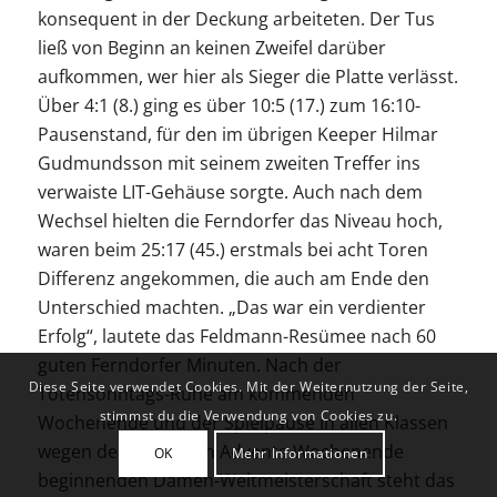
konsequent in der Deckung arbeiteten. Der Tus
ließ von Beginn an keinen Zweifel darüber
aufkommen, wer hier als Sieger die Platte verlässt.
Über 4:1 (8.) ging es über 10:5 (17.) zum 16:10-
Pausenstand, für den im übrigen Keeper Hilmar
Gudmundsson mit seinem zweiten Treffer ins
verwaiste LIT-Gehäuse sorgte. Auch nach dem
Wechsel hielten die Ferndorfer das Niveau hoch,
waren beim 25:17 (45.) erstmals bei acht Toren
Differenz angekommen, die auch am Ende den
Unterschied machten. „Das war ein verdienter
Erfolg“, lautete das Feldmann-Resümee nach 60
guten Ferndorfer Minuten. Nach der
Diese Seite verwendet Cookies. Mit der Weiternutzung der Seite,
Totensonntags-Ruhe am kommenden
stimmst du die Verwendung von Cookies zu.
Wochenende und der Spielpause in allen Klassen
wegen der am ersten Advents-Wochenende
OK
Mehr Informationen
beginnenden Damen-Weltmeisterschaft steht das