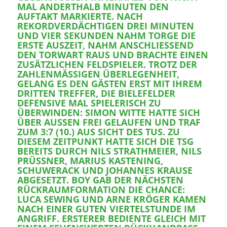
L ANDERTHALB MINUTEN DEN AU
FTAKT MARKIERTE. NACH RE
KORDVERDÄCHTIGEN DREI MINUTEN UN
D VIER SEKUNDEN NAHM TORGE DIE ER
STE AUSZEIT, NAHM ANSCHLIESSEND DEN
TORWART RAUS UND BRACHTE EINEN ZUS
ÄTZLICHEN FELDSPIELER. TROTZ DER ZAH
LENMÄSSIGEN ÜBERLEGENHEIT, GELA
NG ES DEN GÄSTEN ERST MIT IHREM DRIT
TEN TREFFER, DIE BIELEFELDER DEFE
NSIVE MAL SPIELERISCH ZU ÜBER
WINDEN: SIMON WITTE HATTE SICH ÜBER
AUSSEN FREI GELAUFEN UND TRAF ZUM 3
:7 (10.) AUS SICHT DES TUS. ZU DIESE
M ZEITPUNKT HATTE SICH DIE TSG BEREI
TS DURCH NILS STRATHMEIER, NILS PRÜSSN
ER, MARIUS KASTENING, SCHUWE
RACK UND JOHANNES KRAUSE ABGESE
TZT. BOY GAB DER NÄCHSTEN RÜCKRA
UMFORMATION DIE CHANCE: LUCA S
EWING UND ARNE KRÖGER KAMEN NACH E
INER GUTEN VIERTELSTUNDE IM ANGRIF
F. ERSTERER BEDIENTE GLEICH MIT EINEM