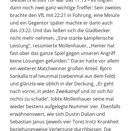
Giesberts erstes Tor war das 17:15 – es folgten
dann noch zwei ganz wichtige Treffer: Sein zweites
brachte den VfL mit 22:21 in Führung, eine Minute
und ein Gegentor später machte er dann auch
das 23:22. Und das ließen sich die Gladbecker
nicht mehr nehmen. „Eine starke kämpferische
Leistung“, resümierte Mollenhauer, „Hemer hat
fast über das ganze Spiel gegen unseren Angriff
keine Lösungen gefunden.“ Daran hatte vor allem
ein weiterer Matchwinner großen Anteil. Björn
Sankalla traf neunmal (siebenmal aus dem Feld)
und glänzte wie üblich in der Deckung. „Er geht
nach vorne, in jeden Zweikampf und ist sich für
nichts zu schade“, lobte Mollenhauer seine mal
wieder bestens aufgelegte Nummer vier. Ebenfalls
erwähnenswert, wie sich Dustin Dalian und
Sebastian Janus (jeweils vier Tore) trotz Krankheit
beziehungsweise Verletzung durchbissen. Die