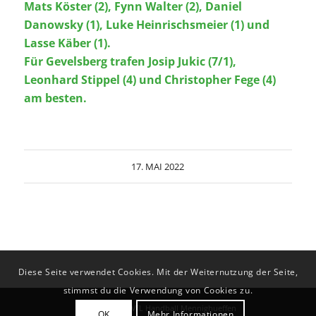
Mats Köster (2), Fynn Walter (2), Daniel
Danowsky (1), Luke Heinrischsmeier (1) und
Lasse Käber (1).
Für Gevelsberg trafen Josip Jukic (7/1),
Leonhard Stippel (4) und Christopher Fege (4)
am besten.
17. MAI 2022
Diese Seite verwendet Cookies. Mit der Weiternutzung der Seite,
stimmst du die Verwendung von Cookies zu.
© Copyright - VfL Handball Mennighueffen
OK
Mehr Informationen