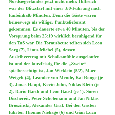
Nordsiegerländer jetzt nicht mehr. Hilfreich
war der Blitzstart mit einer 3:0-Führung nach
fünfeinhalb Minuten. Denn die Gäste waren
keineswegs als williger Punktelieferant
gekommen. Es dauerte etwa 40 Minuten, bis der
Vorsprung beim 25:19 wirklich beruhigend für
den TuS war. Die Torausbeute teilten sich Leon
Sorg (7), Linus Michel (5), dessen
Ausleihvertrag mit Schalksmühle ausgelaufen
ist und der kurzfristig für die „Zweite“
spielberechtigt ist,
Jan Wicklein (5/2), Marc
Weigelt (4), Leander von Mende, Kai Ronge (je
3), Jonas Haupt, Kevin John, Niklas Klein (je
2), Dario Barth und Leon Baust (je 1). Sören
Dischereit, Peter Scholemann und Jan Niklas
Broszinski, Alexander Graf.
Bei den Gästen
führten Thomas Niehage (6) und Gian Luca