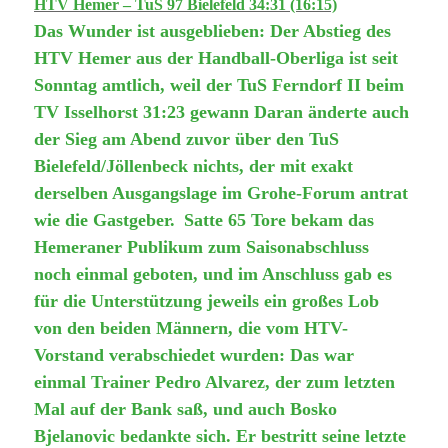
HTV Hemer – TuS 97 Bielefeld 34:31 (16:15)
Das Wunder ist ausgeblieben: Der Abstieg des
HTV Hemer aus der Handball-Oberliga ist seit
Sonntag amtlich, weil der TuS Ferndorf II beim
TV Isselhorst 31:23 gewann Daran änderte auch
der Sieg am Abend zuvor über den TuS
Bielefeld/Jöllenbeck nichts, der mit exakt
derselben Ausgangslage im Grohe-Forum antrat
wie die Gastgeber.
Satte 65 Tore bekam das
Hemeraner Publikum zum Saisonabschluss
noch einmal geboten, und im Anschluss gab es
für die Unterstützung jeweils ein großes Lob
von den beiden Männern, die vom HTV-
Vorstand verabschiedet wurden: Das war
einmal Trainer Pedro Alvarez, der zum letzten
Mal auf der Bank saß, und auch Bosko
Bjelanovic bedankte sich. Er bestritt seine letzte