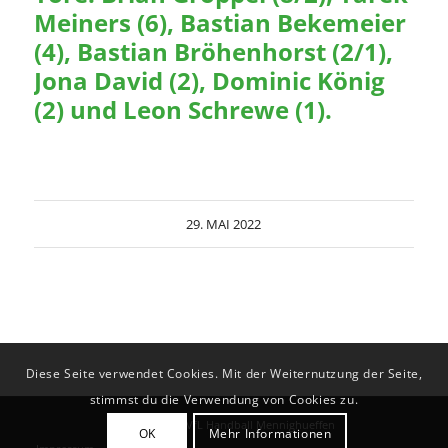
Meiners (6), Bastian Bekemeier
(4), Bastian Bröhenhorst (2/1),
Jona David (2), Dominic König
(2) und Leon Schrewe (1).
29. MAI 2022
Diese Seite verwendet Cookies. Mit der Weiternutzung der Seite,
stimmst du die Verwendung von Cookies zu.
© Copyright - VfL Handball Mennighueffen
OK
Mehr Informationen