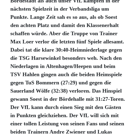
Bördestadt als auch unser VfL kämpfen in der
nächsten Spielzeit in der Verbandsliga um
Punkte. Lange Zeit sah es so aus, als ob Soest
den achten Platz und damit den Klassenerhalt
schaffen würde. Aber die Truppe von Trainer
Max Loer verlor die letzten fünf Spiele allesamt.
Dabei tat die klare 30:40-Heimniederlage gegen
die TSG Harsewinkel besonders weh. Nach den
Niederlagen in Altenhagen/Heepen und beim
TSV Hahlen gingen auch die beiden Heimspiele
gegen TuS Bommern (27:29) und gegen die
Sauerland Wölfe (32:38) verloren. Das Hinspiel
gewann Soest in der Bördehalle mit 31:27-Toren.
Der VfL kann durch einen Sieg mit den Gästen
in Punkten gleichziehen. Der VfL will sich mit
einer tollen Leistung von seinen Fans und seinen
beiden Trainern Andre Zwiener und Lukas