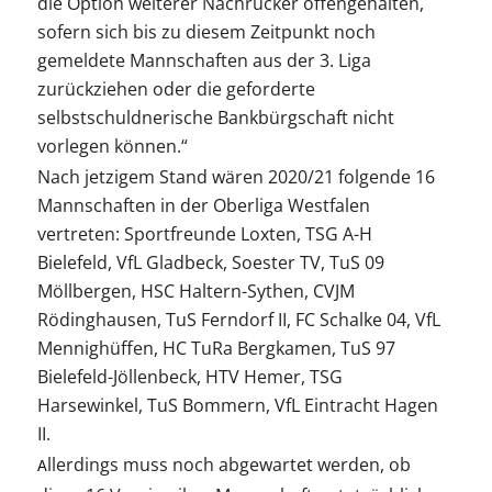
die Option weiterer Nachrücker offengehalten,
sofern sich bis zu diesem Zeitpunkt noch
gemeldete Mannschaften aus der 3. Liga
zurückziehen oder die geforderte
selbstschuldnerische Bankbürgschaft nicht
vorlegen können.“
Nach jetzigem Stand wären 2020/21 folgende 16
Mannschaften in der Oberliga Westfalen
vertreten: Sportfreunde Loxten, TSG A-H
Bielefeld, VfL Gladbeck, Soester TV, TuS 09
Möllbergen, HSC Haltern-Sythen, CVJM
Rödinghausen, TuS Ferndorf II, FC Schalke 04, VfL
Mennighüffen, HC TuRa Bergkamen, TuS 97
Bielefeld-Jöllenbeck, HTV Hemer, TSG
Harsewinkel, TuS Bommern, VfL Eintracht Hagen
II.
llerdings muss noch abgewartet werden, ob
A