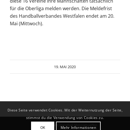
diese 16 Vereine ihre Mannschaften tatsächlich
für die Oberliga melden werden. Die Meldefrist
des Handballverbandes Westfalen endet am 20.
Mai (Mittwoch).
19. MAI 2020
Diese Seite verwendet Cookies. Mit der Weiternutzung der Seite,
stimmst du die Verwendung von Cookies zu.
© Copyright - VfL Handball Mennighueffen
OK
Mehr Informationen