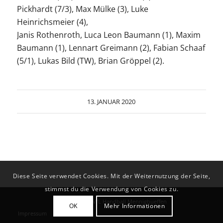
Pickhardt (7/3), Max Mülke (3), Luke
Heinrichsmeier (4),
Janis Rothenroth, Luca Leon Baumann (1), Maxim
Baumann (1), Lennart Greimann (2), Fabian Schaaf
(5/1), Lukas Bild (TW), Brian Gröppel (2).
13. JANUAR 2020
Diese Seite verwendet Cookies. Mit der Weiternutzung der Seite,
stimmst du die Verwendung von Cookies zu.
© Copyright - VfL Handball Mennighueffen
OK
Mehr Informationen
Impressum
Datenschutz