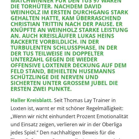
MATCHWINNER FÜR DEN TUS 97 WAREN
DIE TORHÜTER. NACHDEM DAVID
WEINHOLZ IM ERSTEN DURCHGANG STARK
GEHALTEN HATTE, KAM ÜBERRASCHEND
CHRISTIAN TRITTIN NACH DER PAUSE. ER
KNÜPFTE AN WEINHOLZ STARKE LEISTUNG
AN. AUCH KREISLÄUFER LUKAS HEINS
RACKERTE VORBILDLICH. IN DER
TURBULENTEN SCHLUSSPHASE, IN DER
DER TUS TEILWEISE IN DOPPELTER
UNTERZAHL GEGEN DIE WIEDER
OFFENSIVE LOXTENER DECKUNG AUF DEM
FELD STAND, BEHIELTEN HUSEMANNS
SCHÜTZLINGE DIE NERVEN UND
SICHERTEN UNTER GROSSEM JUBEL DIE E
RSTEN ZWEI PUNKTE.
Haller Kreisblatt.
Seit Thomas Lay Trainer in
Loxten ist, warnt er mit schöner Regelmäßigkeit:
„Wenn wir nicht einhundert Prozent Emotionalität
und Einsatz zeigen, verlieren wir in der Oberliga
jedes Spiel.“ Den nachhaltigen Beweis für die