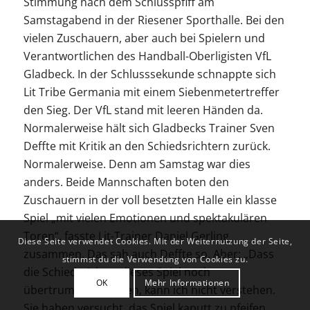
Stimmung nach dem Schlusspfiff am
Samstagabend in der Riesener Sporthalle. Bei den
vielen Zuschauern, aber auch bei Spielern und
Verantwortlichen des Handball-Oberligisten VfL
Gladbeck. In der Schlusssekunde schnappte sich
Lit Tribe Germania mit einem Siebenmetertreffer
den Sieg. Der VfL stand mit leeren Händen da.
Normalerweise hält sich Gladbecks Trainer Sven
Deffte mit Kritik an den Schiedsrichtern zurück.
Normalerweise. Denn am Samstag war dies
anders. Beide Mannschaften boten den
Zuschauern in der voll besetzten Halle ein klasse
Spiel „mit vielen Emotionen und spektakulären
Toren“, fasste Lit-Trainer Daniel Gerling
Diese Seite verwendet Cookies. Mit der Weiternutzung der Seite,
zusammen. Das sah auch Deffte so. Aber: „Dass
stimmst du die Verwendung von Cookies zu.
die Schiedsrichter dieses Spiel noch
OK
Mehr Informationen
übertrumpfen wollten, kann ich nicht verstehen.
Sie haben versucht, das Spiel kaputt zu pfeifen.