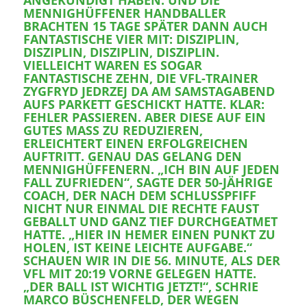
ANGEKÜNDIGT HABEN. UND DIE
MENNIGHÜFFENER HANDBALLER
BRACHTEN 15 TAGE SPÄTER DANN AUCH
FANTASTISCHE VIER MIT: DISZIPLIN,
DISZIPLIN, DISZIPLIN, DISZIPLIN.
VIELLEICHT WAREN ES SOGAR
FANTASTISCHE ZEHN, DIE VFL-TRAINER
ZYGFRYD JEDRZEJ DA AM SAMSTAGABEND
AUFS PARKETT GESCHICKT HATTE. KLAR:
FEHLER PASSIEREN. ABER DIESE AUF EIN
GUTES MASS ZU REDUZIEREN, E
RLEICHTERT EINEN ERFOLGREICHEN A
UFTRITT. GENAU DAS GELANG DEN M
ENNIGHÜFFENERN. „ICH BIN AUF JEDEN F
ALL ZUFRIEDEN“, SAGTE DER 50-JÄHRIGE C
OACH, DER NACH DEM SCHLUSSPFIFF N
ICHT NUR EINMAL DIE RECHTE FAUST G
EBALLT UND GANZ TIEF DURCHGEATMET H
ATTE. „HIER IN HEMER EINEN PUNKT ZU H
OLEN, IST KEINE LEICHTE AUFGABE.“
SCHAUEN WIR IN DIE 56. MINUTE, ALS DER
VFL MIT 20:19 VORNE GELEGEN HATTE.
„DER BALL IST WICHTIG JETZT!“, SCHRIE
MARCO BÜSCHENFELD, DER WEGEN