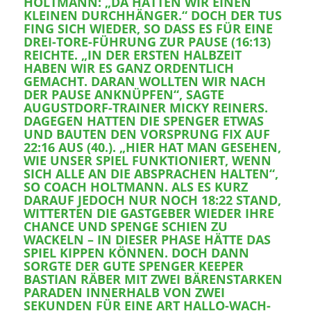
HOLTMANN: „DA HATTEN WIR EINEN
KLEINEN DURCHHÄNGER.“ DOCH DER TUS
FING SICH WIEDER, SO DASS ES FÜR EINE
DREI-TORE-FÜHRUNG ZUR PAUSE (16:13)
REICHTE. „IN DER ERSTEN HALBZEIT
HABEN WIR ES GANZ ORDENTLICH
GEMACHT. DARAN WOLLTEN WIR NACH
DER PAUSE ANKNÜPFEN“, SAGTE
AUGUSTDORF-TRAINER MICKY REINERS.
DAGEGEN HATTEN DIE SPENGER ETWAS
UND BAUTEN DEN VORSPRUNG FIX AUF
22:16 AUS (40.). „HIER HAT MAN GESEHEN,
WIE UNSER SPIEL FUNKTIONIERT, WENN
SICH ALLE AN DIE ABSPRACHEN HALTEN“,
SO COACH HOLTMANN. ALS ES KURZ
DARAUF JEDOCH NUR NOCH 18:22 STAND,
WITTERTEN DIE GASTGEBER WIEDER IHRE
CHANCE UND SPENGE SCHIEN ZU
WACKELN – IN DIESER PHASE HÄTTE DAS
SPIEL KIPPEN KÖNNEN. DOCH DANN
SORGTE DER GUTE SPENGER KEEPER
BASTIAN RÄBER MIT ZWEI BÄRENSTARKEN
PARADEN INNERHALB VON ZWEI
SEKUNDEN FÜR EINE ART HALLO-WACH-