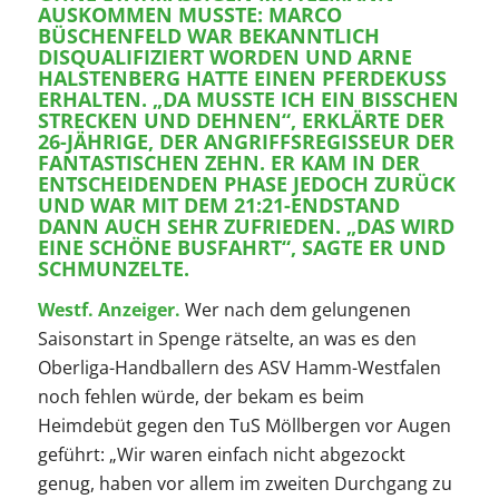
SKOMMEN MUSSTE: MARCO BÜ
SCHENFELD WAR BEKANNTLICH DI
SQUALIFIZIERT WORDEN UND ARNE HA
LSTENBERG HATTE EINEN PFERDEKUSS ER
HALTEN. „DA MUSSTE ICH EIN BISSCHEN ST
RECKEN UND DEHNEN“, ERKLÄRTE DER 26
-JÄHRIGE, DER ANGRIFFSREGISSEUR DER FA
NTASTISCHEN ZEHN. ER KAM IN DER EN
TSCHEIDENDEN PHASE JEDOCH ZURÜCK UN
D WAR MIT DEM 21:21-ENDSTAND DA
NN AUCH SEHR ZUFRIEDEN. „DAS WIRD EI
NE SCHÖNE BUSFAHRT“, SAGTE ER UND SC
HMUNZELTE.
Westf. Anzeiger.
Wer nach dem gelungenen
Saisonstart in Spenge rätselte, an was es den
Oberliga-Handballern des ASV Hamm-Westfalen
noch fehlen würde, der bekam es beim
Heimdebüt gegen den TuS Möllbergen vor Augen
geführt: „Wir waren einfach nicht abgezockt
genug, haben vor allem im zweiten Durchgang zu