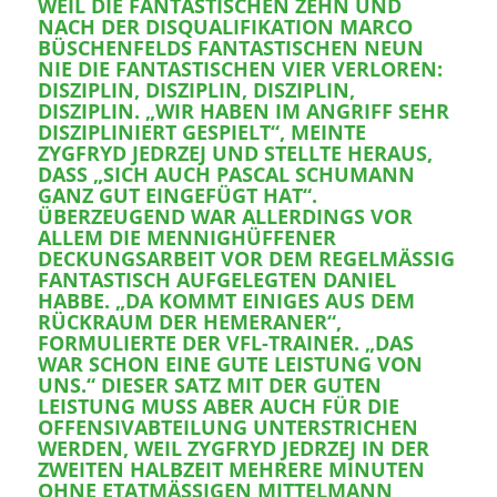
WEIL DIE FANTASTISCHEN ZEHN UND
NACH DER DISQUALIFIKATION MARCO
BÜSCHENFELDS FANTASTISCHEN NEUN
NIE DIE FANTASTISCHEN VIER VERLOREN:
DISZIPLIN, DISZIPLIN, DISZIPLIN,
DISZIPLIN. „WIR HABEN IM ANGRIFF SEHR
DISZIPLINIERT GESPIELT“, MEINTE
ZYGFRYD JEDRZEJ UND STELLTE HERAUS,
DASS „SICH AUCH PASCAL SCHUMANN
GANZ GUT EINGEFÜGT HAT“.
ÜBERZEUGEND WAR ALLERDINGS VOR
ALLEM DIE MENNIGHÜFFENER
DECKUNGSARBEIT VOR DEM REGELMÄSSIG F
ANTASTISCH AUFGELEGTEN DANIEL H
ABBE. „DA KOMMT EINIGES AUS DEM R
ÜCKRAUM DER HEMERANER“, F
ORMULIERTE DER VFL-TRAINER. „DAS W
AR SCHON EINE GUTE LEISTUNG VON U
NS.“ DIESER SATZ MIT DER GUTEN L
EISTUNG MUSS ABER AUCH FÜR DIE O
FFENSIVABTEILUNG UNTERSTRICHEN W
ERDEN, WEIL ZYGFRYD JEDRZEJ IN DER Z
WEITEN HALBZEIT MEHRERE MINUTEN O
HNE ETATMÄSSIGEN MITTELMANN AU