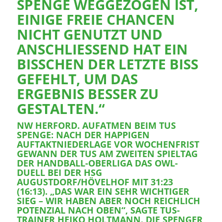
PENGE WEGGEZOGEN IST, E
INIGE FREIE CHANCEN N
ICHT GENUTZT UND A
NSCHLIESSEND HAT EIN BI
SSCHEN DER LETZTE BISS GE
FEHLT, UM DAS ER
GEBNIS BESSER ZU GE
STALTEN.“
NW HERFORD. AUFATMEN BEIM TUS
SPENGE: NACH DER HAPPIGEN
AUFTAKTNIEDERLAGE VOR WOCHENFRIST
GEWANN DER TUS AM ZWEITEN SPIELTAG
DER HANDBALL-OBERLIGA DAS OWL-
DUELL BEI DER HSG
AUGUSTDORF/HÖVELHOF MIT 31:23
(16:13). „DAS WAR EIN SEHR WICHTIGER
SIEG – WIR HABEN ABER NOCH REICHLICH
POTENZIAL NACH OBEN“, SAGTE TUS-
TRAINER HEIKO HOLTMANN. DIE SPENGER