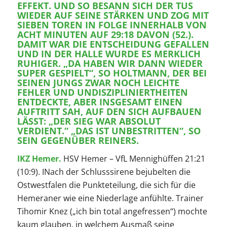
EFFEKT. UND SO BESANN SICH DER TUS
WIEDER AUF SEINE STÄRKEN UND ZOG MIT
SIEBEN TOREN IN FOLGE INNERHALB VON
ACHT MINUTEN AUF 29:18 DAVON (52.).
DAMIT WAR DIE ENTSCHEIDUNG GEFALLEN
UND IN DER HALLE WURDE ES MERKLICH
RUHIGER. „DA HABEN WIR DANN WIEDER
SUPER GESPIELT“, SO HOLTMANN, DER BEI
SEINEN JUNGS ZWAR NOCH LEICHTE
FEHLER UND UNDISZIPLINIERTHEITEN
ENTDECKTE, ABER INSGESAMT EINEN
AUFTRITT SAH, AUF DEN SICH AUFBAUEN
LÄSST: „DER SIEG WAR ABSOLUT
VERDIENT.“ „DAS IST UNBESTRITTEN“, SO
SEIN GEGENÜBER REINERS.
IKZ Hemer.
HSV Hemer – VfL Mennighüffen 21:21
(10:9). INach der Schlusssirene bejubelten die
Ostwestfalen die Punkteteilung, die sich für die
Hemeraner wie eine Niederlage anfühlte. Trainer
Tihomir Knez („ich bin total angefressen“) mochte
kaum glauben, in welchem Ausmaß seine