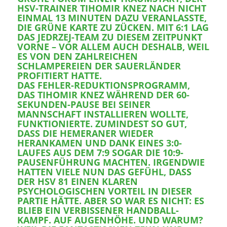
SV-TRAINER TIHOMIR KNEZ NACH NICHT E
INMAL 13 MINUTEN DAZU VERANLASSTE, D
IE GRÜNE KARTE ZU ZÜCKEN. MIT 6:1 LAG D
AS JEDRZEJ-TEAM ZU DIESEM ZEITPUNKT V
ORNE – VOR ALLEM AUCH DESHALB, WEIL E
S VON DEN ZAHLREICHEN S
CHLAMPEREIEN DER SAUERLÄNDER P
ROFITIERT HATTE.
DAS FEHLER-REDUKTIONSPROGRAMM,
DAS TIHOMIR KNEZ WÄHREND DER 60-
SEKUNDEN-PAUSE BEI SEINER
MANNSCHAFT INSTALLIEREN WOLLTE,
FUNKTIONIERTE. ZUMINDEST SO GUT,
DASS DIE HEMERANER WIEDER
HERANKAMEN UND DANK EINES 3:0-
LAUFES AUS DEM 7:9 SOGAR DIE 10:9-
PAUSENFÜHRUNG MACHTEN. IRGENDWIE
HATTEN VIELE NUN DAS GEFÜHL, DASS
DER HSV 81 EINEN KLAREN
PSYCHOLOGISCHEN VORTEIL IN DIESER
PARTIE HÄTTE. ABER SO WAR ES NICHT: ES
BLIEB EIN VERBISSENER HANDBALL-
KAMPF. AUF AUGENHÖHE. UND WARUM?