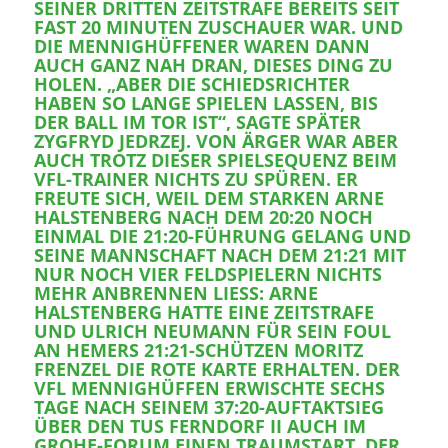
SEINER DRITTEN ZEITSTRAFE BEREITS SEIT
FAST 20 MINUTEN ZUSCHAUER WAR. UND
DIE MENNIGHÜFFENER WAREN DANN
AUCH GANZ NAH DRAN, DIESES DING ZU
HOLEN. „ABER DIE SCHIEDSRICHTER
HABEN SO LANGE SPIELEN LASSEN, BIS
DER BALL IM TOR IST“, SAGTE SPÄTER
ZYGFRYD JEDRZEJ. VON ÄRGER WAR ABER
AUCH TROTZ DIESER SPIELSEQUENZ BEIM
VFL-TRAINER NICHTS ZU SPÜREN. ER
FREUTE SICH, WEIL DEM STARKEN ARNE
HALSTENBERG NACH DEM 20:20 NOCH
EINMAL DIE 21:20-FÜHRUNG GELANG UND
SEINE MANNSCHAFT NACH DEM 21:21 MIT
NUR NOCH VIER FELDSPIELERN NICHTS
MEHR ANBRENNEN LIESS: ARNE H
ALSTENBERG HATTE EINE ZEITSTRAFE U
ND ULRICH NEUMANN FÜR SEIN FOUL A
N HEMERS 21:21-SCHÜTZEN MORITZ F
RENZEL DIE ROTE KARTE ERHALTEN. DER V
FL MENNIGHÜFFEN ERWISCHTE SECHS T
AGE NACH SEINEM 37:20-AUFTAKTSIEG Ü
BER DEN TUS FERNDORF II AUCH IM G
ROHE-FORUM EINEN TRAUMSTART, DER H