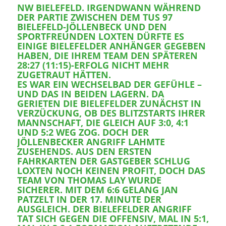
NW BIELEFELD. IRGENDWANN WÄHREND
DER PARTIE ZWISCHEN DEM TUS 97
BIELEFELD-JÖLLENBECK UND DEN
SPORTFREUNDEN LOXTEN DÜRFTE ES
EINIGE BIELEFELDER ANHÄNGER GEGEBEN
HABEN, DIE IHREM TEAM DEN SPÄTEREN
28:27 (11:15)-ERFOLG NICHT MEHR
ZUGETRAUT HÄTTEN.
ES WAR EIN WECHSELBAD DER GEFÜHLE –
UND DAS IN BEIDEN LAGERN. DA
GERIETEN DIE BIELEFELDER ZUNÄCHST IN
VERZÜCKUNG, OB DES BLITZSTARTS IHRER
MANNSCHAFT, DIE GLEICH AUF 3:0, 4:1
UND 5:2 WEG ZOG. DOCH DER
JÖLLENBECKER ANGRIFF LAHMTE
ZUSEHENDS. AUS DEN ERSTEN
FAHRKARTEN DER GASTGEBER SCHLUG
LOXTEN NOCH KEINEN PROFIT, DOCH DAS
TEAM VON THOMAS LAY WURDE
SICHERER. MIT DEM 6:6 GELANG JAN
PATZELT IN DER 17. MINUTE DER
AUSGLEICH. DER BIELEFELDER ANGRIFF
TAT SICH GEGEN DIE OFFENSIV, MAL IN 5:1,