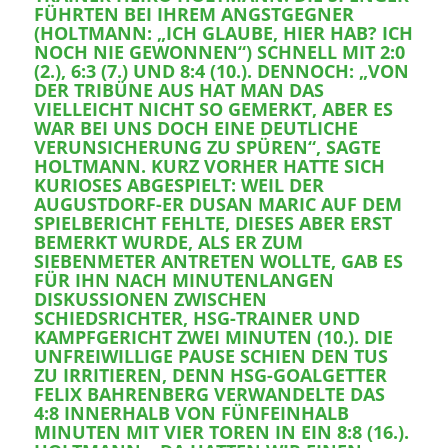
FÜHRTEN BEI IHREM ANGSTGEGNER
(HOLTMANN: „ICH GLAUBE, HIER HAB? ICH
NOCH NIE GEWONNEN“) SCHNELL MIT 2:0
(2.), 6:3 (7.) UND 8:4 (10.). DENNOCH: „VON
DER TRIBÜNE AUS HAT MAN DAS
VIELLEICHT NICHT SO GEMERKT, ABER ES
WAR BEI UNS DOCH EINE DEUTLICHE
VERUNSICHERUNG ZU SPÜREN“, SAGTE
HOLTMANN. KURZ VORHER HATTE SICH
KURIOSES ABGESPIELT: WEIL DER
AUGUSTDORF-ER DUSAN MARIC AUF DEM
SPIELBERICHT FEHLTE, DIESES ABER ERST
BEMERKT WURDE, ALS ER ZUM
SIEBENMETER ANTRETEN WOLLTE, GAB ES
FÜR IHN NACH MINUTENLANGEN
DISKUSSIONEN ZWISCHEN
SCHIEDSRICHTER, HSG-TRAINER UND
KAMPFGERICHT ZWEI MINUTEN (10.). DIE
UNFREIWILLIGE PAUSE SCHIEN DEN TUS
ZU IRRITIEREN, DENN HSG-GOALGETTER
FELIX BAHRENBERG VERWANDELTE DAS
4:8 INNERHALB VON FÜNFEINHALB
MINUTEN MIT VIER TOREN IN EIN 8:8 (16.).