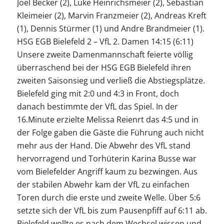
Joel Becker (2), Luke Heinrichsmeier (2), Sebastian
Kleimeier (2), Marvin Franzmeier (2), Andreas Kreft
(1), Dennis Stürmer (1) und Andre Brandmeier (1).
HSG EGB Bielefeld 2 – VfL 2. Damen 14:15 (6:11)
Unsere zweite Damenmannschaft feierte völlig
überraschend bei der HSG EGB Bielefeld ihren
zweiten Saisonsieg und verließ die Abstiegsplätze.
Bielefeld ging mit 2:0 und 4:3 in Front, doch
danach bestimmte der VfL das Spiel. In der
16.Minute erzielte Melissa Reienrt das 4:5 und in
der Folge gaben die Gäste die Führung auch nicht
mehr aus der Hand. Die Abwehr des VfL stand
hervorragend und Torhüterin Karina Busse war
vom Bielefelder Angriff kaum zu bezwingen. Aus
der stabilen Abwehr kam der VfL zu einfachen
Toren durch die erste und zweite Welle. Über 5:6
setzte sich der VfL bis zum Pausenpfiff auf 6:11 ab.
Bielefeld wollte es nach dem Wechsel wissen und