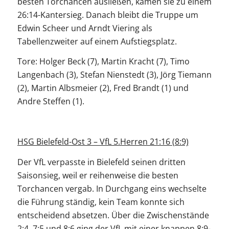
besten Torchancen ausließen, kamen sie zu einem
26:14-Kantersieg. Danach bleibt die Truppe um
Edwin Scheer und Arndt Viering als
Tabellenzweiter auf einem Aufstiegsplatz.
Tore: Holger Beck (7), Martin Kracht (7), Timo
Langenbach (3), Stefan Nienstedt (3), Jörg Tiemann
(2), Martin Albsmeier (2), Fred Brandt (1) und
Andre Steffen (1).
HSG Bielefeld-Ost 3 – VfL 5.Herren 21:16 (8:9)
Der VfL verpasste in Bielefeld seinen dritten
Saisonsieg, weil er reihenweise die besten
Torchancen vergab. In Durchgang eins wechselte
die Führung ständig, kein Team konnte sich
entscheidend absetzen. Über die Zwischenstände
2:4, 7:5 und 8:6 ging der VfL mit einer knappen 8:9-