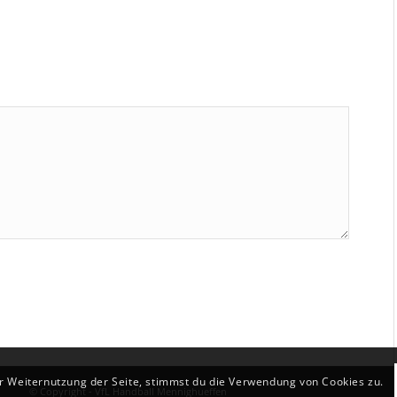
r Weiternutzung der Seite, stimmst du die Verwendung von Cookies zu.
© Copyright - VfL Handball Mennighueffen