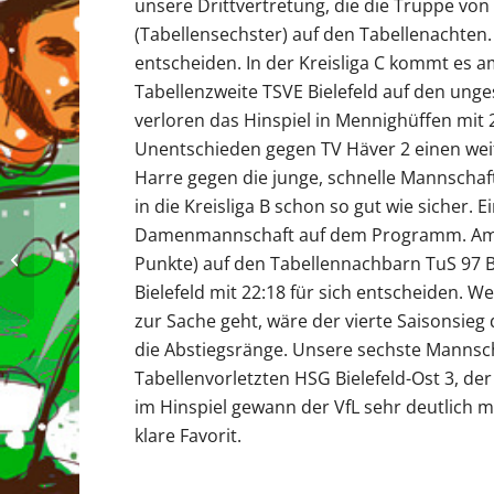
unsere Drittvertretung, die die Truppe von T
(Tabellensechster) auf den Tabellenachten
entscheiden. In der Kreisliga C kommt es 
Tabellenzweite TSVE Bielefeld auf den ungesc
verloren das Hinspiel in Mennighüffen mit
Unentschieden gegen TV Häver 2 einen weite
Harre gegen die junge, schnelle Mannschaf
in die Kreisliga B schon so gut wie sicher. 
Damenmannschaft auf dem Programm. Am S
Spielberichte 02-03.02.2019
Punkte) auf den Tabellennachbarn TuS 97 Bi
Bielefeld mit 22:18 für sich entscheiden. W
zur Sache geht, wäre der vierte Saisonsie
die Abstiegsränge. Unsere sechste Mannscha
Tabellenvorletzten HSG Bielefeld-Ost 3, der
im Hinspiel gewann der VfL sehr deutlich 
klare Favorit.