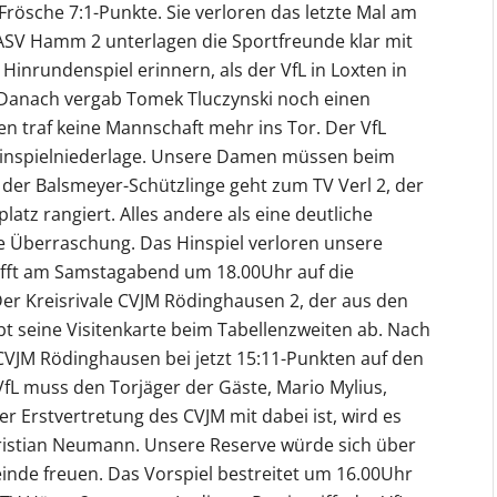
Frösche 7:1-Punkte. Sie verloren das letzte Mal am
ASV Hamm 2 unterlagen die Sportfreunde klar mit
Hinrundenspiel erinnern, als der VfL in Loxten in
. Danach vergab Tomek Tluczynski noch einen
n traf keine Mannschaft mehr ins Tor. Der VfL
 Hinspielniederlage. Unsere Damen müssen beim
 der Balsmeyer-Schützlinge geht zum TV Verl 2, der
atz rangiert. Alles andere als eine deutliche
e Überraschung. Das Hinspiel verloren unsere
ifft am Samstagabend um 18.00Uhr auf die
Der Kreisrivale CVJM Rödinghausen 2, der aus den
ibt seine Visitenkarte beim Tabellenzweiten ab. Nach
 CVJM Rödinghausen bei jetzt 15:11-Punkten auf den
VfL muss den Torjäger der Gäste, Mario Mylius,
 Erstvertretung des CVJM mit dabei ist, wird es
hristian Neumann. Unsere Reserve würde sich über
nde freuen. Das Vorspiel bestreitet um 16.00Uhr