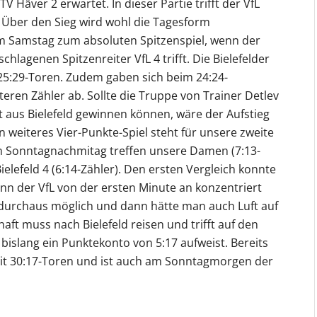
V Häver 2 erwartet. In dieser Partie trifft der VfL
. Über den Sieg wird wohl die Tagesform
am Samstag zum absoluten Spitzenspiel, wenn der
hlagenen Spitzenreiter VfL 4 trifft. Die Bielefelder
 25:29-Toren. Zudem gaben sich beim 24:24-
ren Zähler ab. Sollte die Truppe von Trainer Detlev
t aus Bielefeld gewinnen können, wäre der Aufstieg
Ein weiteres Vier-Punkte-Spiel steht für unsere zweite
onntagnachmitag treffen unsere Damen (7:13-
elefeld 4 (6:14-Zähler). Den ersten Vergleich konnte
enn der VfL von der ersten Minute an konzentriert
g durchaus möglich und dann hätte man auch Luft auf
ft muss nach Bielefeld reisen und trifft auf den
 bislang ein Punktekonto von 5:17 aufweist. Bereits
mit 30:17-Toren und ist auch am Sonntagmorgen der