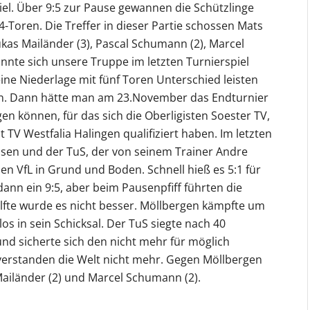
el. Über 9:5 zur Pause gewannen die Schützlinge
-Toren. Die Treffer in dieser Partie schossen Mats
, Lukas Mailänder (3), Pascal Schumann (2), Marcel
nnte sich unsere Truppe im letzten Turnierspiel
ine Niederlage mit fünf Toren Unterschied leisten
n. Dann hätte man am 23.November das Endturnier
n können, für das sich die Oberligisten Soester TV,
TV Westfalia Halingen qualifiziert haben. Im letzten
missen und der TuS, der von seinem Trainer Andre
en VfL in Grund und Boden. Schnell hieß es 5:1 für
ann ein 9:5, aber beim Pausenpfiff führten die
älfte wurde es nicht besser. Möllbergen kämpfte um
los in sein Schicksal. Der TuS siegte nach 40
nd sicherte sich den nicht mehr für möglich
 verstanden die Welt nicht mehr. Gegen Möllbergen
s Mailänder (2) und Marcel Schumann (2).