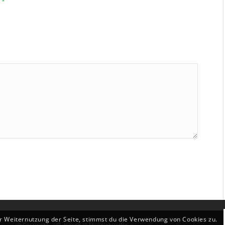
*
e
r Weiternutzung der Seite, stimmst du die Verwendung von Cookies zu.
© Copyright - VfL Handball Mennighueffen