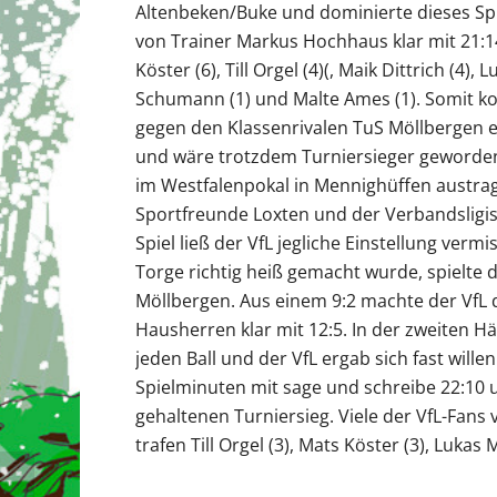
Altenbeken/Buke und dominierte dieses Spi
von Trainer Markus Hochhaus klar mit 21:14
Köster (6), Till Orgel (4)(, Maik Dittrich (4)
Schumann (1) und Malte Ames (1). Somit ko
gegen den Klassenrivalen TuS Möllbergen e
und wäre trotzdem Turniersieger geworde
im Westfalenpokal in Mennighüffen austrage
Sportfreunde Loxten und der Verbandsligist 
Spiel ließ der VfL jegliche Einstellung ver
Torge richtig heiß gemacht wurde, spielte d
Möllbergen. Aus einem 9:2 machte der VfL d
Hausherren klar mit 12:5. In der zweiten H
jeden Ball und der VfL ergab sich fast willen
Spielminuten mit sage und schreibe 22:10 u
gehaltenen Turniersieg. Viele der VfL-Fans
trafen Till Orgel (3), Mats Köster (3), Luka