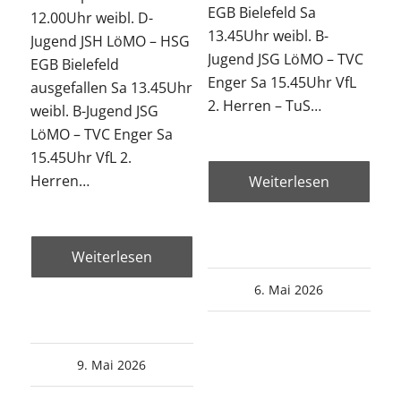
EGB Bielefeld Sa
12.00Uhr weibl. D-
13.45Uhr weibl. B-
Jugend JSH LöMO – HSG
Jugend JSG LöMO – TVC
EGB Bielefeld
Enger Sa 15.45Uhr VfL
ausgefallen Sa 13.45Uhr
2. Herren – TuS…
weibl. B-Jugend JSG
LöMO – TVC Enger Sa
15.45Uhr VfL 2.
Herren…
Weiterlesen
Weiterlesen
6. Mai 2026
9. Mai 2026