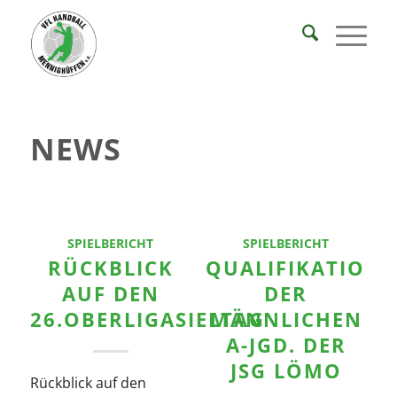
NEWS
SPIELBERICHT
SPIELBERICHT
RÜCKBLICK
QUALIFIKATION
AUF DEN
DER
26.OBERLIGASIELTAG
MÄNNLICHEN
A-JGD. DER
JSG LÖMO
Rückblick auf den