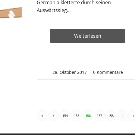
Germania kletterte durch seinen
Auswärtssieg…
Weiterlesen
28. Oktober 2017
/
0 Kommentare
«
‹
154
155
156
157
158
›
»